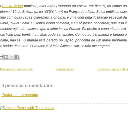
O
Denka World
publicou, dias atrás (*quando eu estava em hiato*), as capas do
olume #12 de Bokura ga Ita (僕等がいた) na França. A editora Soleil publicou este
omo com duas capas diferentes, a original, e uma com uma ilustração especial da
utora, Yuuki Obata. O Denka World comenta, e eu só posso concordar, que isso é
emonstração do sucesso que a série faz na França. Eu prefiro a capa alternativa,
ois ficou bem bonitinha... Mas pode ser spoiler. Como não li o mangá e larguei o
nime, não sei. O mangá está parado no Japão, por conta de um grave problema
e saúde da autora. O volume #12 foi o último a sair, se não me engano.
Postagem mais recente
Página inicial
Postagem mais antiga
0 pessoas comentaram:
Postar um comentário