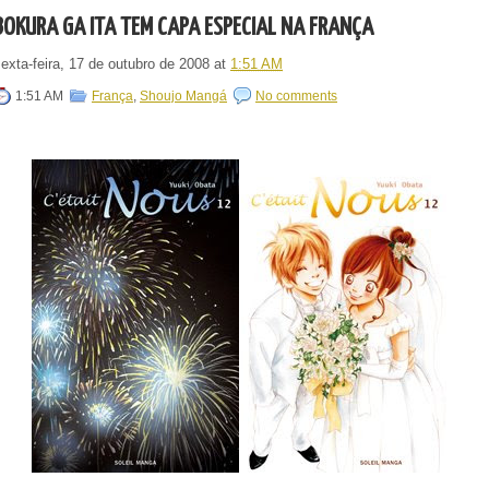
BOKURA GA ITA TEM CAPA ESPECIAL NA FRANÇA
exta-feira, 17 de outubro de 2008
at
1:51 AM
1:51 AM
França
,
Shoujo Mangá
No comments