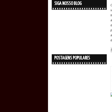
SIGA NOSSO BLOG
v
t
a
d
p
a
d
POSTAGENS POPULARES