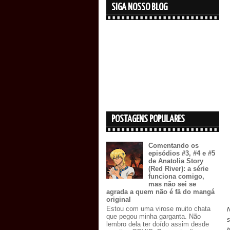
SIGA NOSSO BLOG
POSTAGENS POPULARES
Comentando os
episódios #3, #4 e #5
de Anatolia Story
(Red River): a série
funciona comigo,
mas não sei se
agrada a quem não é fã do mangá
original
Estou com uma virose muito chata
que pegou minha garganta. Não
s
lembro dela ter doído assim desde