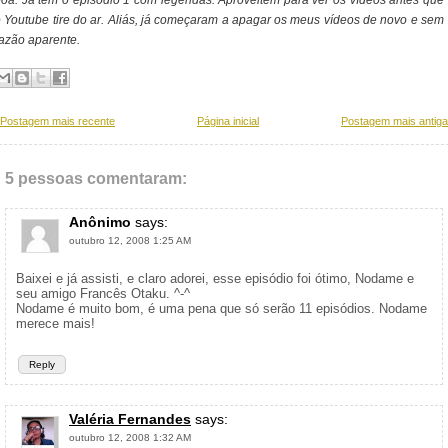
oa. Já tem o episódio 1 com legendas. Aproveitem para ver os vídeos antes que
 Youtube tire do ar. Aliás, já começaram a apagar os meus vídeos de novo e sem
azão aparente.
Postagem mais recente
Página inicial
Postagem mais antiga
5 pessoas comentaram:
Anônimo
says:
outubro 12, 2008 1:25 AM
Baixei e já assisti, e claro adorei, esse episódio foi ótimo, Nodame e
seu amigo Francês Otaku. ^-^
Nodame é muito bom, é uma pena que só serão 11 episódios. Nodame
merece mais!
Reply
Valéria Fernandes
says:
outubro 12, 2008 1:32 AM