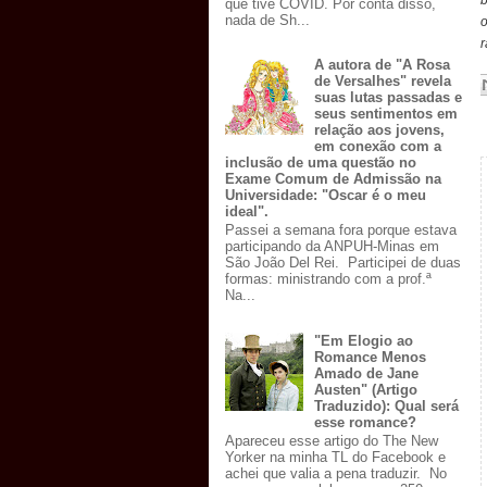
b
que tive COVID. Por conta disso,
nada de Sh...
o
r
A autora de "A Rosa
de Versalhes" revela
suas lutas passadas e
seus sentimentos em
relação aos jovens,
em conexão com a
inclusão de uma questão no
Exame Comum de Admissão na
Universidade: "Oscar é o meu
ideal".
Passei a semana fora porque estava
participando da ANPUH-Minas em
São João Del Rei. Participei de duas
formas: ministrando com a prof.ª
Na...
"Em Elogio ao
Romance Menos
Amado de Jane
Austen" (Artigo
Traduzido): Qual será
esse romance?
Apareceu esse artigo do The New
Yorker na minha TL do Facebook e
achei que valia a pena traduzir. No