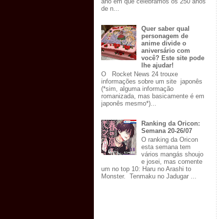
ano em que celebramos os 250 anos
de n...
Quer saber qual
personagem de
anime divide o
aniversário com
você? Este site pode
lhe ajudar!
O Rocket News 24 trouxe
informações sobre um site japonês
(*sim, alguma informação
romanizada, mas basicamente é em
japonês mesmo*)...
Ranking da Oricon:
Semana 20-26/07
O ranking da Oricon
esta semana tem
vários mangás shoujo
e josei, mas comente
um no top 10: Haru no Arashi to
Monster. Tenmaku no Jadugar ...