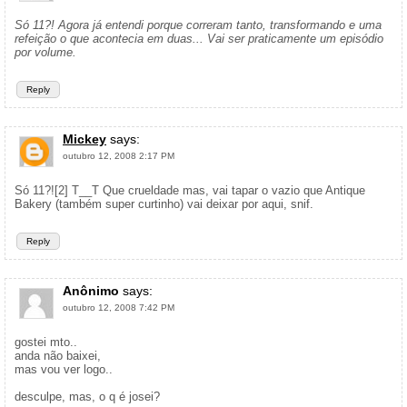
Só 11?! Agora já entendi porque correram tanto, transformando e uma
refeição o que acontecia em duas... Vai ser praticamente um episódio
por volume.
Reply
Mickey
says:
outubro 12, 2008 2:17 PM
Só 11?![2] T__T Que crueldade mas, vai tapar o vazio que Antique
Bakery (também super curtinho) vai deixar por aqui, snif.
Reply
Anônimo
says:
outubro 12, 2008 7:42 PM
gostei mto..
anda não baixei,
mas vou ver logo..
desculpe, mas, o q é josei?