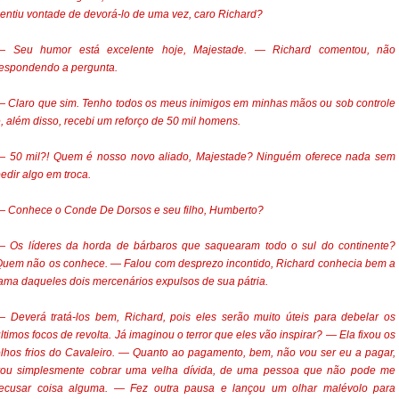
entiu vontade de devorá-lo de uma vez, caro Richard?
— Seu humor está excelente hoje, Majestade. — Richard comentou, não
espondendo a pergunta.
 Claro que sim. Tenho todos os meus inimigos em minhas mãos ou sob controle
, além disso, recebi um reforço de 50 mil homens.
— 50 mil?! Quem é nosso novo aliado, Majestade? Ninguém oferece nada sem
edir algo em troca.
— Conhece o Conde De Dorsos e seu filho, Humberto?
— Os líderes da horda de bárbaros que saquearam todo o sul do continente?
uem não os conhece. — Falou com desprezo incontido, Richard conhecia bem a
ama daqueles dois mercenários expulsos de sua pátria.
 Deverá tratá-los bem, Richard, pois eles serão muito úteis para debelar os
ltimos focos de revolta. Já imaginou o terror que eles vão inspirar? — Ela fixou os
lhos frios do Cavaleiro. — Quanto ao pagamento, bem, não vou ser eu a pagar,
vou simplesmente cobrar uma velha dívida, de uma pessoa que não pode me
recusar coisa alguma. — Fez outra pausa e lançou um olhar malévolo para