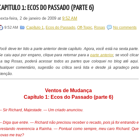
CAPÍTULO 1: ECOS DO PASSADO (PARTE 6)
exta-feira, 2 de janeiro de 2009
at
9:52 AM
9:52 AM
Capítulo 1
,
Ecos do Passado
,
Off-Topic
,
Rosas
No comments
ocê deve ter lido a parte anterior deste capítulo. Agora, você está na sexta parte.
e caiu aqui por engano, clique para retornar para a
parte anterior
, se você clicar
a tag Rosas, poderá acessar todos as partes que coloquei no blog até aqui.
ualquer comentário, sugestão ou crítica será lida e desde já agradeço pela
tenção.
Ventos de Mudança
Capítulo 1: Ecos do Passado (parte 6)
 Sir Richard, Majestade. — Um criado anunciou.
 Diga que entre. — Richard não precisou receber o recado, pois já foi entrando e
restando reverencia a Rainha. — Pontual como sempre, meu caro Richard. Que
ovas me traz?