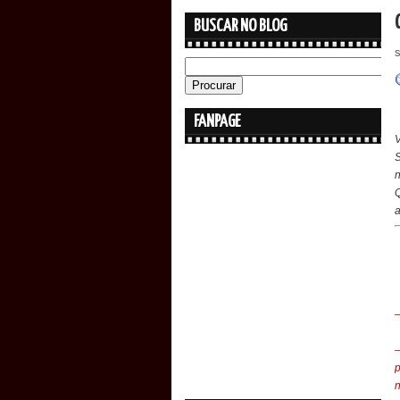
BUSCAR NO BLOG
s
FANPAGE
V
S
n
Q
a
—
—
p
n