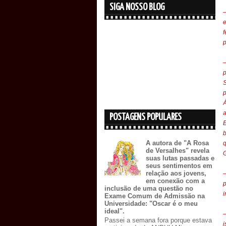
SIGA NOSSO BLOG
e
f
p
p
S
p
POSTAGENS POPULARES
E
b
A autora de "A Rosa
q
de Versalhes" revela
G
suas lutas passadas e
seus sentimentos em
relação aos jovens,
—
em conexão com a
inclusão de uma questão no
i
Exame Comum de Admissão na
Universidade: "Oscar é o meu
ideal".
—
Passei a semana fora porque estava