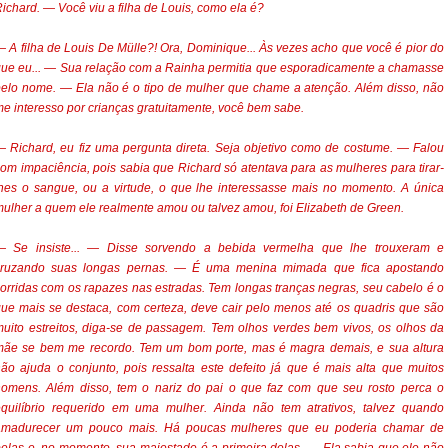
ichard. — Você viu a filha de Louis, como ela é?
 A filha de Louis De Mülle?! Ora, Dominique... Às vezes acho que você é pior do
ue eu... — Sua relação com a Rainha permitia que esporadicamente a chamasse
elo nome. — Ela não é o tipo de mulher que chame a atenção. Além disso, não
e interesso por crianças gratuitamente, você bem sabe.
 Richard, eu fiz uma pergunta direta. Seja objetivo como de costume. — Falou
om impaciência, pois sabia que Richard só atentava para as mulheres para tirar-
hes o sangue, ou a virtude, o que lhe interessasse mais no momento. A única
ulher a quem ele realmente amou ou talvez amou, foi Elizabeth de Green.
— Se insiste... — Disse sorvendo a bebida vermelha que lhe trouxeram e
cruzando suas longas pernas. — É uma menina mimada que fica apostando
orridas com os rapazes nas estradas. Tem longas tranças negras, seu cabelo é o
ue mais se destaca, com certeza, deve cair pelo menos até os quadris que são
uito estreitos, diga-se de passagem. Tem olhos verdes bem vivos, os olhos da
mãe se bem me recordo. Tem um bom porte, mas é magra demais, e sua altura
ão ajuda o conjunto, pois ressalta este defeito já que é mais alta que muitos
homens. Além disso, tem o nariz do pai o que faz com que seu rosto perca o
equilíbrio requerido em uma mulher. Ainda não tem atrativos, talvez quando
amadurecer um pouco mais. Há poucas mulheres que eu poderia chamar de