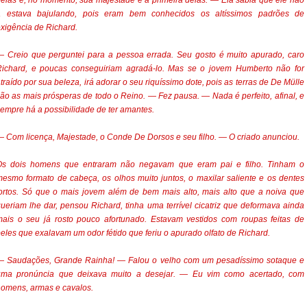
elas e, no momento, sua majestade é a primeira delas. — Ela sabia que ele não
a estava bajulando, pois eram bem conhecidos os altíssimos padrões de
xigência de Richard.
 Creio que perguntei para a pessoa errada. Seu gosto é muito apurado, caro
Richard, e poucas conseguiriam agradá-lo. Mas se o jovem Humberto não for
traído por sua beleza, irá adorar o seu riquíssimo dote, pois as terras de De Mülle
ão as mais prósperas de todo o Reino. — Fez pausa. — Nada é perfeito, afinal, e
empre há a possibilidade de ter amantes.
 Com licença, Majestade, o Conde De Dorsos e seu filho. — O criado anunciou.
Os dois homens que entraram não negavam que eram pai e filho. Tinham o
esmo formato de cabeça, os olhos muito juntos, o maxilar saliente e os dentes
ortos. Só que o mais jovem além de bem mais alto, mais alto que a noiva que
ueriam lhe dar, pensou Richard, tinha uma terrível cicatriz que deformava ainda
ais o seu já rosto pouco afortunado. Estavam vestidos com roupas feitas de
eles que exalavam um odor fétido que feriu o apurado olfato de Richard.
— Saudações, Grande Rainha! — Falou o velho com um pesadíssimo sotaque e
uma pronúncia que deixava muito a desejar. — Eu vim como acertado, com
omens, armas e cavalos.