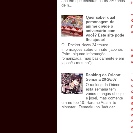
ano em que celebramos os 250 anos
R
de n...
—
Quer saber qual
q
personagem de
p
anime divide o
aniversário com
m
você? Este site pode
lhe ajudar!
—
O Rocket News 24 trouxe
informações sobre um site japonês
c
(*sim, alguma informação
l
romanizada, mas basicamente é em
m
japonês mesmo*)...
Ranking da Oricon:
Semana 20-26/07
O ranking da Oricon
c
esta semana tem
q
vários mangás shoujo
m
e josei, mas comente
um no top 10: Haru no Arashi to
Monster. Tenmaku no Jadugar ...
n