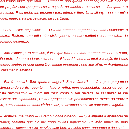
ois temos muito que falar. — Humberto não queria obedecer, mas um olhar de
seu pai, fez com que pusesse a espada na bainha e sentasse. — Cumpriram o
rometido. E eu tenho um presente para oferecer-lhes. Uma aliança que garantirá
oder, riqueza e a perpetuação de sua Casa.
 Como assim, Majestade? — O velho inquiriu, enquanto seu filho continuava a
ncarar Richard com ódio não disfarçado e o outro retribuía com um olhar de
rofundo desprezo.
 Uma esposa para seu filho, é isso que darei. A maior herdeira de todo o Reino,
ilha única de um poderoso senhor. — Richard imaginava qual a reação de Louis
uando soubesse com quem Dominique pretendia casar sua filha. — Acertaremos
o casamento amanhã.
— Ela é bonita? Tem quadris largos? Seios fartos? — O rapaz perguntou
interessando-se de repente. — Não é velha, nem desdentada, vesga ou com o
rosto deformado? — “Com um rosto como o seu deveria se satisfazer se lhe
essem um espantalho!”, Richard projetou este pensamento na mente do rapaz e
le, sem entender de onde vinha a voz, se levantou como se procurasse alguém.
 Sente-se, meu filho! — O velho Conde ordenou. — Que importa a aparência da
mulher, contanto que ela lhe traga muitas riquezas? Sua mãe nunca foi uma
eldade e, mesmo assim, serviu muito bem a minha cama enquanto a desejei! —