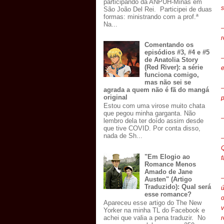
participando da ANPUH-Minas em
s
São João Del Rei. Participei de duas
formas: ministrando com a prof.ª
Na...
r
Comentando os
episódios #3, #4 e #5
—
de Anatolia Story
(Red River): a série
e
funciona comigo,
mas não sei se
agrada a quem não é fã do mangá
original
p
Estou com uma virose muito chata
que pegou minha garganta. Não
lembro dela ter doído assim desde
que tive COVID. Por conta disso,
nada de Sh...
Q
"Em Elogio ao
f
Romance Menos
Amado de Jane
—
Austen" (Artigo
Traduzido): Qual será
ú
esse romance?
o
Apareceu esse artigo do The New
Yorker na minha TL do Facebook e
achei que valia a pena traduzir. No