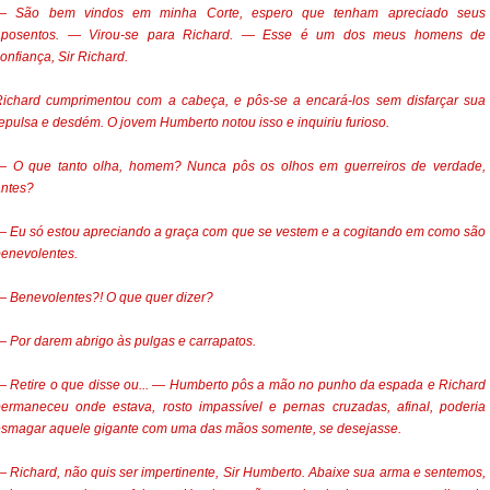
— São bem vindos em minha Corte, espero que tenham apreciado seus
aposentos. — Virou-se para Richard. — Esse é um dos meus homens de
onfiança, Sir Richard.
Richard cumprimentou com a cabeça, e pôs-se a encará-los sem disfarçar sua
epulsa e desdém. O jovem Humberto notou isso e inquiriu furioso.
— O que tanto olha, homem? Nunca pôs os olhos em guerreiros de verdade,
antes?
 Eu só estou apreciando a graça com que se vestem e a cogitando em como são
enevolentes.
 Benevolentes?! O que quer dizer?
 Por darem abrigo às pulgas e carrapatos.
 Retire o que disse ou... — Humberto pôs a mão no punho da espada e Richard
ermaneceu onde estava, rosto impassível e pernas cruzadas, afinal, poderia
esmagar aquele gigante com uma das mãos somente, se desejasse.
 Richard, não quis ser impertinente, Sir Humberto. Abaixe sua arma e sentemos,