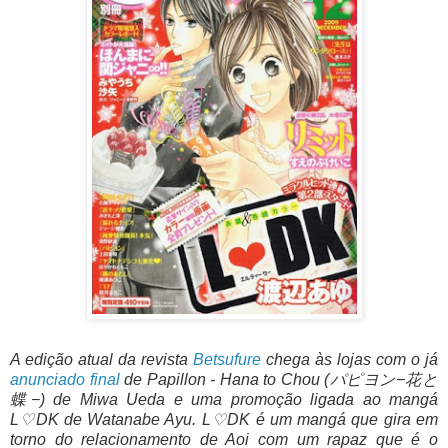
A edição atual da revista
Betsufure
chega às lojas com o já
anunciado final
de Papillon - Hana to Chou (パピヨン−花と
蝶−) de Miwa Ueda e uma promoção ligada ao mangá
L♡DK de Watanabe Ayu. L♡DK é um mangá que gira em
torno do relacionamento de Aoi com um rapaz que é o