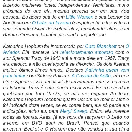
fazendo mulheres fortes, independentes, feministas, muito
próximas do que ela mesma parecia ser em sua vida
pessoal. Eu adoro sua Jo em
Little Women
e sua Leonor da
Aquitânia em
O Leão no Inverno
é espetacular e lhe valeu o
seu segundo Oscar de melhor atriz, empatando, aliás, com
Barbra Streisand, também premiada naquele ano.
Katharine Hepburn foi interpretada por
Cate Blanchett
em
O
Aviador
. Ela manteve um
relacionamento amoroso
com o
ator Spencer Tracy de 1943 até a morte dele em 1967. Tracy
era católico e não queria/podia se divorciar. Os dois fizeram
muitos ótimos filmes juntos. Destaco
Adivinha quem vem
para jantar
com Sidney Poitier e
A Costela de Adão
, em que
ela e Spencer são um casal de advogados que se enfrenta
no tribunal. Tracy é outro super-oscarizado. E seu record foi
quebrado por Tom Hanks, se não me engano. Ao todo,
Katharine Hepburn recebeu quatro Oscars de melhor atriz e
foi indicada doze vezes, se eu contei bem, ela só perde em
indicações, acho eu, para
Meryl Streep
. Enfim, ela merece
todas as honras. Aliás, já era hora de lançarem O Leão no
Inverno em DVD aqui no Brasil. Pensei que quando
lançaram Becket e O Homem que não vendeu a sua alma