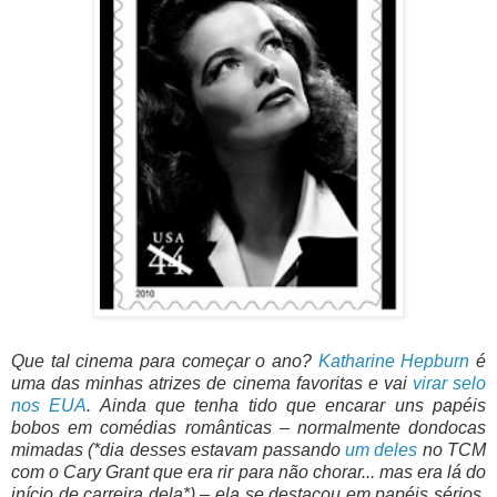
Que tal cinema para começar o ano?
Katharine Hepburn
é
uma das minhas atrizes de cinema favoritas e vai
virar selo
nos EUA
. Ainda que tenha tido que encarar uns papéis
bobos em comédias românticas – normalmente dondocas
mimadas (*dia desses estavam passando
um deles
no TCM
com o Cary Grant que era rir para não chorar... mas era lá do
início de carreira dela*) – ela se destacou em papéis sérios,