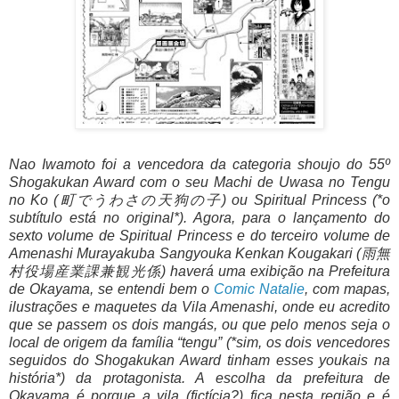
Nao Iwamoto foi a vencedora da categoria shoujo do 55º
Shogakukan Award com o seu Machi de Uwasa no Tengu
no Ko (町でうわさの天狗の子) ou Spiritual Princess (*o
subtítulo está no original*). Agora, para o lançamento do
sexto volume de Spiritual Princess e do terceiro volume de
Amenashi Murayakuba Sangyouka Kenkan Kougakari (雨無
村役場産業課兼観光係) haverá uma exibição na Prefeitura
de Okayama, se entendi bem o
Comic Natalie
, com mapas,
ilustrações e maquetes da Vila Amenashi, onde eu acredito
que se passem os dois mangás, ou que pelo menos seja o
local de origem da família “tengu” (*sim, os dois vencedores
seguidos do Shogakukan Award tinham esses youkais na
história*) da protagonista. A escolha da prefeitura de
Okayama é porque a vila (fictícia?) fica nesta região e é