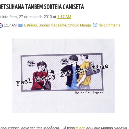
BETSUHANA TAMBÉM SORTEIA CAMISETA
uinta-feira, 27 de maio de 2010
at
1:17 AM
1:17 AM
Estréias
,
Shoujo Magazine
,
Shoujo Mangá
No comments
chei curioso, deve ser uma tendência... Já tinha
falado
aqui que Marimo Ragawa,