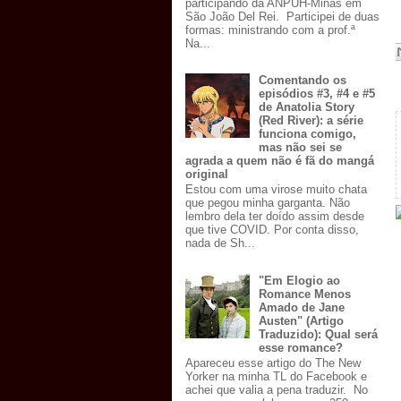
participando da ANPUH-Minas em
São João Del Rei. Participei de duas
formas: ministrando com a prof.ª
Na...
Comentando os
episódios #3, #4 e #5
de Anatolia Story
(Red River): a série
funciona comigo,
mas não sei se
agrada a quem não é fã do mangá
original
Estou com uma virose muito chata
que pegou minha garganta. Não
lembro dela ter doído assim desde
que tive COVID. Por conta disso,
nada de Sh...
"Em Elogio ao
Romance Menos
Amado de Jane
Austen" (Artigo
Traduzido): Qual será
esse romance?
Apareceu esse artigo do The New
Yorker na minha TL do Facebook e
achei que valia a pena traduzir. No