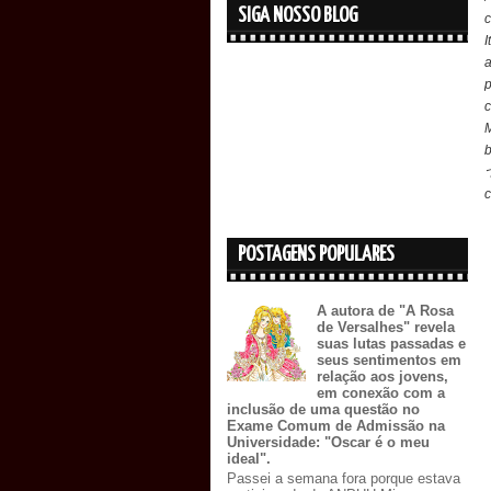
SIGA NOSSO BLOG
c
b
c
POSTAGENS POPULARES
A autora de "A Rosa
de Versalhes" revela
suas lutas passadas e
seus sentimentos em
relação aos jovens,
em conexão com a
inclusão de uma questão no
Exame Comum de Admissão na
Universidade: "Oscar é o meu
ideal".
Passei a semana fora porque estava