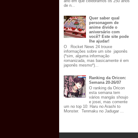
ano em que celebramos os 250 anos
de n...
Quer saber qual
personagem de
anime divide o
aniversário com
você? Este site pode
lhe ajudar!
O Rocket News 24 trouxe
informações sobre um site japonês
(*sim, alguma informação
romanizada, mas basicamente é em
japonês mesmo*)...
Ranking da Oricon:
Semana 20-26/07
O ranking da Oricon
esta semana tem
vários mangás shoujo
e josei, mas comente
um no top 10: Haru no Arashi to
Monster. Tenmaku no Jadugar ...