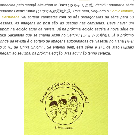
conhecida pelo mangá Aka-chan to Boku (赤ちゃんと僕), decidiu retomar a série
Itsudemo Otenki Kibun (いつでもお天気気分). Pois bem, Segundo o
Comic Natalie
,
a
Betsuhana
vai sortear camisetas com os três protagonsitas da série para 50
pessoas. As imagens do post são as usadas nas camisetas. Deve haver um
upom na edição atual da revista. Já na próxima edição estréia a nova série de
Miku Sakamoto que se chama Joshi no Seifuku (ジョシの制服). Já o próximo
rinde da revista é o sorteio de imagens autografadas de Rasetsu no Hana (らせ
つの花) de Chika Shiomi . Se entendi bem, esta série e 1+1 de Mao Fujisaki
hegam ao seu final na próxima edição. Mas aqui não tenho certeza.