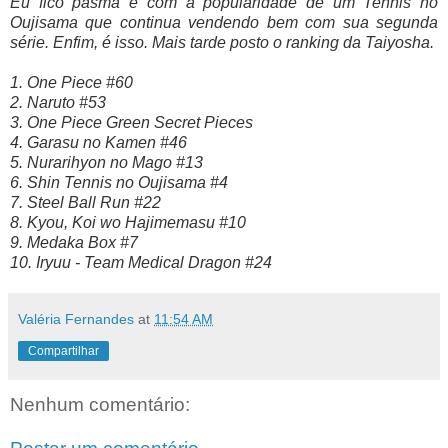
Eu fico pasma é com a popularidade de um Tennis no
Oujisama que continua vendendo bem com sua segunda
série. Enfim, é isso. Mais tarde posto o ranking da Taiyosha.
1. One Piece #60
2. Naruto #53
3. One Piece Green Secret Pieces
4. Garasu no Kamen #46
5. Nurarihyon no Mago #13
6. Shin Tennis no Oujisama #4
7. Steel Ball Run #22
8. Kyou, Koi wo Hajimemasu #10
9. Medaka Box #7
10. Iryuu - Team Medical Dragon #24
Valéria Fernandes
at
11:54 AM
Compartilhar
Nenhum comentário: