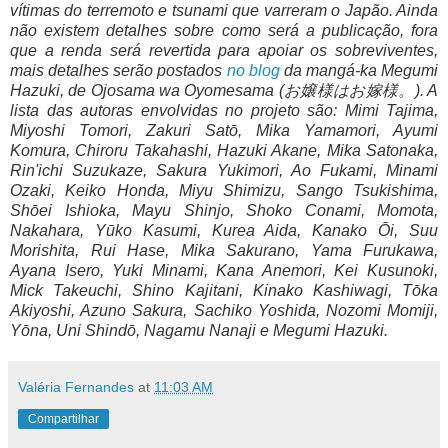
vítimas do terremoto e tsunami que varreram o Japão. Ainda
não existem detalhes sobre como será a publicação, fora
que a renda será revertida para apoiar os sobreviventes,
mais detalhes serão postados
no blog
da mangá-ka Megumi
Hazuki, de Ojosama wa Oyomesama (お嬢様はお嫁様。). A
lista das autoras envolvidas no projeto são: Mimi Tajima,
Miyoshi Tomori, Zakuri Satō, Mika Yamamori, Ayumi
Komura, Chiroru Takahashi, Hazuki Akane, Mika Satonaka,
Rin'ichi Suzukaze, Sakura Yukimori, Ao Fukami, Minami
Ozaki, Keiko Honda, Miyu Shimizu, Sango Tsukishima,
Shōei Ishioka, Mayu Shinjo, Shoko Conami, Momota,
Nakahara, Yūko Kasumi, Kurea Aida, Kanako Ōi, Suu
Morishita, Rui Hase, Mika Sakurano, Yama Furukawa,
Ayana Isero, Yuki Minami, Kana Anemori, Kei Kusunoki,
Mick Takeuchi, Shino Kajitani, Kinako Kashiwagi, Tōka
Akiyoshi, Azuno Sakura, Sachiko Yoshida, Nozomi Momiji,
Yōna, Uni Shindō, Nagamu Nanaji e Megumi Hazuki.
Valéria Fernandes
at
11:03 AM
Compartilhar