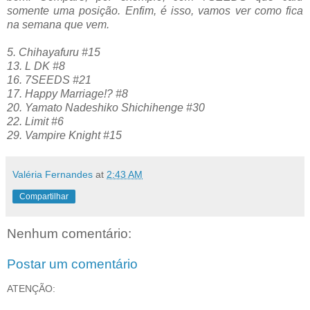
somente uma posição. Enfim, é isso, vamos ver como fica
na semana que vem.
5. Chihayafuru #15
13. L DK #8
16. 7SEEDS #21
17. Happy Marriage!? #8
20. Yamato Nadeshiko Shichihenge #30
22. Limit #6
29. Vampire Knight #15
Valéria Fernandes
at
2:43 AM
Compartilhar
Nenhum comentário:
Postar um comentário
ATENÇÃO: