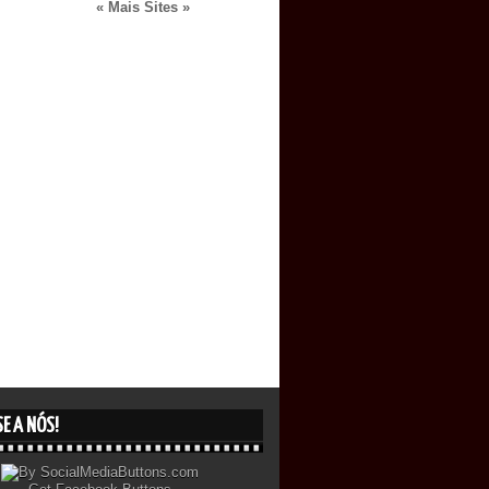
« Mais Sites »
E A NÓS!