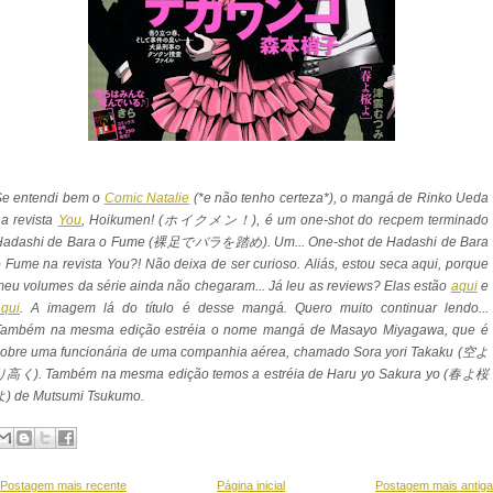
Se entendi bem o
Comic Natalie
(*e não tenho certeza*), o mangá de Rinko Ueda
a revista
You
, Hoikumen! (ホイクメン！), é um one-shot do recpem terminado
Hadashi de Bara o Fume (裸足でバラを踏め). Um... One-shot de Hadashi de Bara
 Fume na revista You?! Não deixa de ser curioso. Aliás, estou seca aqui, porque
eu volumes da série ainda não chegaram... Já leu as reviews? Elas estão
aqui
e
qui
. A imagem lá do título é desse mangá. Quero muito continuar lendo...
Também na mesma edição estréia o nome mangá de Masayo Miyagawa, que é
sobre uma funcionária de uma companhia aérea, chamado Sora yori Takaku (空よ
り高く). Também na mesma edição temos a estréia de Haru yo Sakura yo (春よ桜
よ) de Mutsumi Tsukumo.
Postagem mais recente
Página inicial
Postagem mais antiga