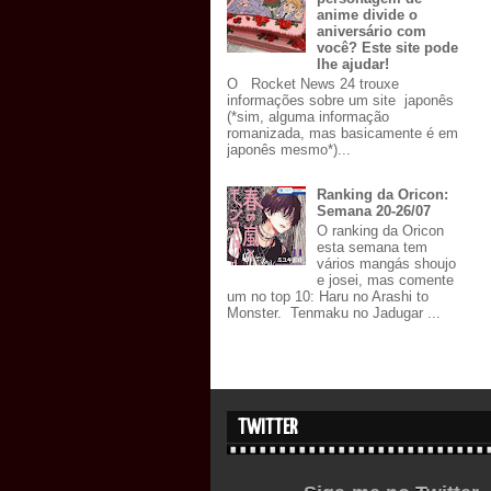
anime divide o
aniversário com
você? Este site pode
lhe ajudar!
O Rocket News 24 trouxe
informações sobre um site japonês
(*sim, alguma informação
romanizada, mas basicamente é em
japonês mesmo*)...
Ranking da Oricon:
Semana 20-26/07
O ranking da Oricon
esta semana tem
vários mangás shoujo
e josei, mas comente
um no top 10: Haru no Arashi to
Monster. Tenmaku no Jadugar ...
TWITTER