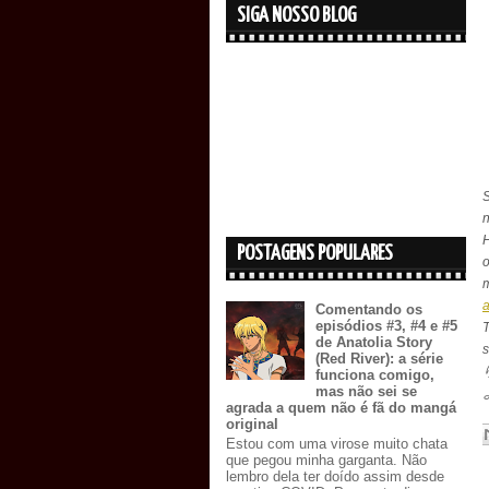
SIGA NOSSO BLOG
n
POSTAGENS POPULARES
o
m
a
Comentando os
episódios #3, #4 e #5
de Anatolia Story
(Red River): a série
funciona comigo,
mas não sei se
agrada a quem não é fã do mangá
original
Estou com uma virose muito chata
que pegou minha garganta. Não
lembro dela ter doído assim desde