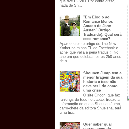
que tive COVID. Por conta disso,
nada de Sh...
"Em Elogio ao
Romance Menos
Amado de Jane
Austen" (Artigo
Traduzido): Qual será
esse romance?
Apareceu esse artigo do The New
Yorker na minha TL do Facebook e
achei que valia a pena traduzir. No
ano em que celebramos os 250 anos
de n...
Shounen Jump tem a
menor tiragem da sua
história e isso não
deve ser lido como
uma crise
O site Oricon, que faz
rankings de tudo no Japão, trouxe a
informação de que a Shounen Jump,
carro-chefe da editora Shueisha, terá
uma tira...
Quer saber qual
personagem de