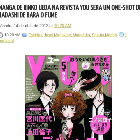
MANGÁ DE RINKO UEDA NA REVISTA YOU SERÁ UM ONE-SHOT D
HADASHI DE BARA O FUME
sábado, 14 de abril de 2012
at
10:20 AM
10:20 AM
Estréias
,
Josei Magazine
,
Mangá-ka
,
Shoujo Mangá
1
comment