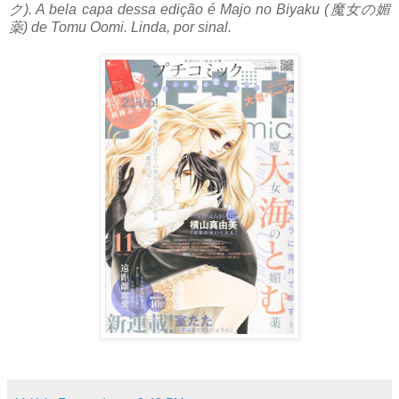
ク). A bela capa dessa edição é Majo no Biyaku (魔女の媚
薬) de Tomu Oomi. Linda, por sinal.