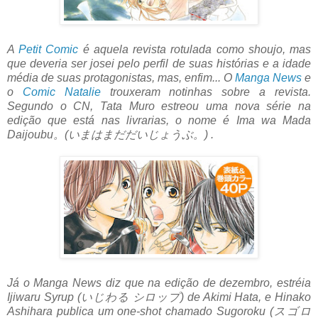
A
Petit Comic
é aquela revista rotulada como shoujo, mas
que deveria ser josei pelo perfil de suas histórias e a idade
média de suas protagonistas, mas, enfim... O
Manga News
e
o
Comic Natalie
trouxeram notinhas sobre a revista.
Segundo o CN, Tata Muro estreou uma nova série na
edição que está nas livrarias, o nome é Ima wa Mada
Daijoubu。(いまはまだだいじょうぶ。) .
Já o Manga News diz que na edição de dezembro, estréia
Ijiwaru Syrup (いじわる シロップ) de Akimi Hata, e Hinako
Ashihara publica um one-shot chamado Sugoroku (スゴロ