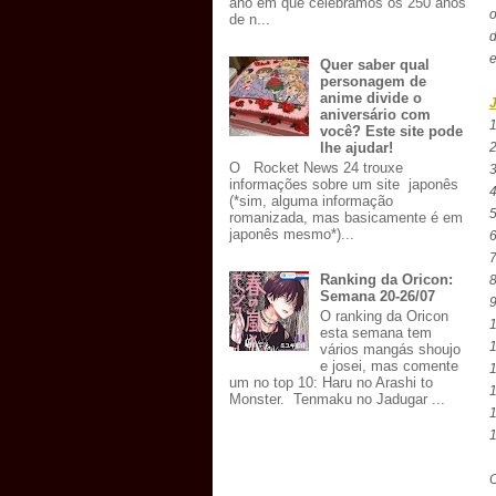
ano em que celebramos os 250 anos
o
de n...
d
e
Quer saber qual
personagem de
anime divide o
aniversário com
1
você? Este site pode
lhe ajudar!
O Rocket News 24 trouxe
3
informações sobre um site japonês
(*sim, alguma informação
5
romanizada, mas basicamente é em
japonês mesmo*)...
6
7
Ranking da Oricon:
8
Semana 20-26/07
9
O ranking da Oricon
1
esta semana tem
1
vários mangás shoujo
e josei, mas comente
1
um no top 10: Haru no Arashi to
1
Monster. Tenmaku no Jadugar ...
1
1
O