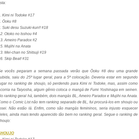
ista:
. Kimi ni Todoke #17
5. Ōoku #8
. Suki desu Suzuki-kun!! #18
2. Otoko no Isshou #4
3. Ameiro Paradox #2
5. Mujihi na Anata
3. Mei-chan no Shitsuji #19
6. Skip Beat! #31
Se vocês pegaram a semana passada verão que Ōoku #8 deu uma grande
ubida, saiu do 25º lugar geral, para a 5ª colocação. Deveria estar em segundo
ugar no ranking de shoujo, só perdendo para Kimi ni Todoke, mas, assim como
corria na Taiyosha, algum gênio coloca o mangá de Fumi Yoshinaga em seinen.
o ranking geral há, também, dois mangás BL, Ameiro Paradox e Mujihi na Anata.
omo o Comic List não tem ranking separado de BL, fui procurá-los em shoujo ou
osei. Não estão lá. Enfim, como são mangás femininos, seria injusto esquecer
eles, ainda mais tendo aparecido tão bem no ranking geral. Segue o ranking de
houjo:
SHOUJO