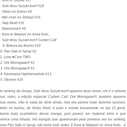
. Kimi ni Todoke #17
. Suki desu Suzuki-kun!! #18
. Otoko no Isshou #4
. Mei-chan no Shitsuji #19
. Skip Beat! #31
. Mairunovich #6
. Kare to Watashi no Anna Koto...
. Suki desu Suzuki-kun!! Curtain Call
9. Bokura wa Itsumo #10
0. Pen Saki ni Syrup #2
11. Love★Com TWO
2. Ore Monogatari!! #2
3. Ore Monogatari!! #1
14. Kamisama Hajimemashita #13
15. Otomen #16
o ranking da shoujo, Suki desu Suzuki-kun!! aparece duas vezes, um é o volume
inal, outro, a edição especial Curtain Call. Ore Monogatari!!, também aparece
uas vezes, não vi nada da série ainda, mas ela parece estar fazendo sucesso.
toko no Isshou, de Keiko Nishi, é josei e resiste bravamente no top 10 geral.
Queria mais scanlations desse mangá, pois parece ser material sério e que
merece uma olhada. Há mangás que apareceram pela primeira vez no ranking,
omo Pen Saki ni Syrup, não tinha visto antes. E Kare to Watashi no Anna Koto... é