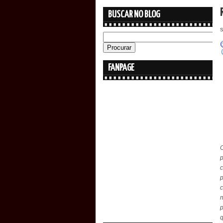
BUSCAR NO BLOG
FANPAGE
p
c
p
c
n
p
q