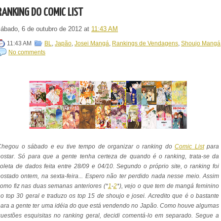
RANKING DO COMIC LIST
sábado, 6 de outubro de 2012
at
11:43 AM
11:43 AM
BL
,
Japão
,
Josei Mangá
,
Rankings de Vendagens
,
Shoujo Mangá
No comments
Chegou o sábado e eu tive tempo de organizar o ranking do
Comic List
para
ostar. Só para que a gente tenha certeza de quando é o ranking, trata-se da
oleta de dados feita entre 28/09 e 04/10. Segundo o próprio site, o ranking foi
ostado ontem, na sexta-feira... Espero não ter perdido nada nesse meio. Assim
omo fiz nas duas semanas anteriores (*
1
-
2
*), vejo o que tem de mangá feminino
o top 30 geral e traduzo os top 15 de shoujo e josei. Acredito que é o bastante
ara a gente ter uma idéia do que está vendendo no Japão. Como houve algumas
uestões esquisitas no ranking geral, decidi comentá-lo em separado. Segue a