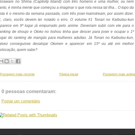
Toraware no Shima (Captivity Island) com três homens e uma mulher, ou nem
anto, é minha mente que começou a imaginar o que rola nessa tal ilha... O topo da
ista é o mesmo da semana passada, com três josei mainstream, por assim dizer.
, claro, vocês devem ter notado o erro. O volume #1 Tonari no Kaibutsu-kun
aparece em 9º lugar já empurrado pelo anime. Deveriam subir com ele para o
anking de shoujo e Otoko no Isshou tinha que descer para josei e ocupar o 1º
ugar do ranking de mangás para mulheres adultas. Já Tonari no Kaibutsu-kun,
talvez conseguisse desalojar Otomen e aparecer em 15º ou até em melhor
colocação, quem sabe?
Postagem mais recente
Página inicial
Postagem mais antiga
0 pessoas comentaram:
Postar um comentário