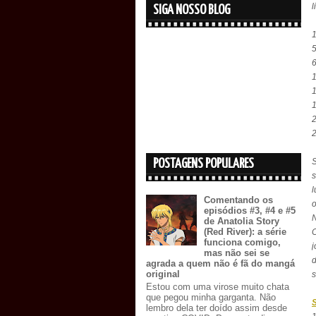
l
SIGA NOSSO BLOG
1
6
1
1
1
2
2
POSTAGENS POPULARES
s
l
Comentando os
o
episódios #3, #4 e #5
N
de Anatolia Story
(Red River): a série
C
funciona comigo,
j
mas não sei se
d
agrada a quem não é fã do mangá
original
s
Estou com uma virose muito chata
que pegou minha garganta. Não
lembro dela ter doído assim desde