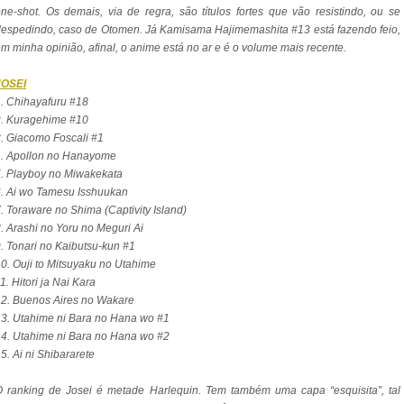
ne-shot. Os demais, via de regra, são títulos fortes que vão resistindo, ou se
espedindo, caso de Otomen. Já Kamisama Hajimemashita #13 está fazendo feio,
m minha opinião, afinal, o anime está no ar e é o volume mais recente.
JOSEI
. Chihayafuru #18
2. Kuragehime #10
. Giacomo Foscali #1
4. Apollon no Hanayome
. Playboy no Miwakekata
. Ai wo Tamesu Isshuukan
. Toraware no Shima (Captivity Island)
. Arashi no Yoru no Meguri Ai
. Tonari no Kaibutsu-kun #1
0. Ouji to Mitsuyaku no Utahime
1. Hitori ja Nai Kara
2. Buenos Aires no Wakare
3. Utahime ni Bara no Hana wo #1
4. Utahime ni Bara no Hana wo #2
5. Ai ni Shibararete
 ranking de Josei é metade Harlequin. Tem também uma capa “esquisita”, tal