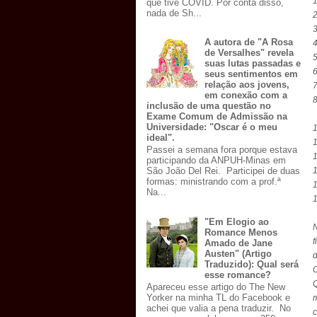
1
que tive COVID. Por conta disso,
nada de Sh...
2
3
A autora de "A Rosa
4
de Versalhes" revela
5
suas lutas passadas e
6
seus sentimentos em
relação aos jovens,
7
em conexão com a
8
inclusão de uma questão no
Exame Comum de Admissão na
Universidade: "Oscar é o meu
1
ideal".
Passei a semana fora porque estava
1
participando da ANPUH-Minas em
1
São João Del Rei. Participei de duas
formas: ministrando com a prof.ª
Na...
"Em Elogio ao
N
Romance Menos
f
Amado de Jane
Austen" (Artigo
d
Traduzido): Qual será
O
esse romance?
Apareceu esse artigo do The New
Yorker na minha TL do Facebook e
achei que valia a pena traduzir. No
c