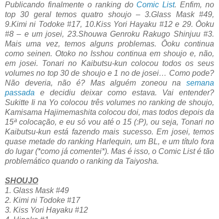
Publicando finalmente o ranking do
Comic List
. Enfim, no
top 30 geral temos quatro shoujo – 3.Glass Mask #49,
9.Kimi ni Todoke #17, 10.Kiss Yori Hayaku #12 e 29. Ōoku
#8 – e um josei, 23.Shouwa Genroku Rakugo Shinjuu #3.
Mais uma vez, temos alguns problemas. Ōoku continua
como seinen. Otoko no Isshou continua em shoujo e, não,
em josei. Tonari no Kaibutsu-kun colocou todos os seus
volumes no top 30 de shoujo e 1 no de josei… Como pode?
Não deveria, não é? Mas alguém zoneou na
semana
passada
e decidiu deixar como estava. Vai entender?
Sukitte Ii na Yo colocou três volumes no ranking de shoujo,
Kamisama Hajimemashita colocou doi, mas todos depois da
15ª colocação, e eu só vou até o 15 (:P), ou seja, Tonari no
Kaibutsu-kun está fazendo mais sucesso. Em josei, temos
quase metade do ranking Harlequin, um BL, e um título fora
do lugar (*como já comentei*). Mas é isso, o Comic List é tão
problemático quando o ranking da Taiyosha.
SHOUJO
1. Glass Mask #49
2. Kimi ni Todoke #17
3. Kiss Yori Hayaku #12