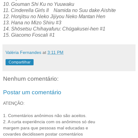
10. Gouman Shi Ku no Yuuwaku
11. Cinderella Girls II Namida no Suu dake Aishite
12. Honjitsu no Neko Jijiyou Neko Mantan Hen
13. Hana no Mizo Shiru #3
14. Shōsetsu Chihayafuru: Chūgakusei-hen #1
15. Giacomo Foscali #1
Valéria Fernandes
at
3:11 PM
Compartilhar
Nenhum comentário:
Postar um comentário
ATENÇÃO:
1. Comentários anônimos não são aceitos.
2. A curta experiência com os anônimos só deu
margem para que pessoas mal educadas e
covardes decidissem postar comentários