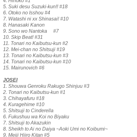
4. Hinoko #1
5. Suki desu Suzuki-kun!! #18
6. Otoko no Isshou #4
7. Watashi ni xx Shinasai! #10
8. Hanasaki Kanon
9. Sono wo Nantoka #7
10. Skip Beat! #31
11. Tonari no Kaibutsu-kun #2
12. Mei-chan no Shitsuji #19
13. Tonari no Kaibutsu-kun #3
14. Tonari no Kaibutsu-kun #10
15. Mairunovich #6
JOSEI
1. Shouwa Genroku Rakugo Shinjuu #3
2. Tonari no Kaibutsu-kun #1
3. Chihayafuru #18
4. Kuragehime #10
5. Shitsuji to Cinderella
6. Fukushuu wa Koi no Biyaku
7. Shitsuji to Akazukin
8. Sheikh to Ai no Daiya ~Aoki Umi no Koibumi~
9. Meiji Hiiro Kitan #5