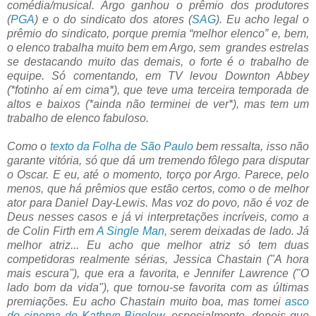
comédia/musical. Argo ganhou o prêmio dos produtores
(
PGA
) e o do sindicato dos atores (
SAG
). Eu acho legal o
prêmio do sindicato, porque premia “melhor elenco” e, bem,
o elenco trabalha muito bem em Argo, sem grandes estrelas
se destacando muito das demais, o forte é o trabalho de
equipe. Só comentando, em TV levou Downton Abbey
(*fotinho aí em cima*), que teve uma terceira temporada de
altos e baixos (*ainda não terminei de ver*), mas tem um
trabalho de elenco fabuloso.
Como o
texto da Folha de São Paulo
bem ressalta, isso não
garante vitória, só que dá um tremendo fôlego para disputar
o Oscar. E eu, até o momento, torço por Argo. Parece, pelo
menos, que há prêmios que estão certos, como o de melhor
ator para Daniel Day-Lewis. Mas voz do povo, não é voz de
Deus nesses casos e já vi interpretações incríveis, como a
de Colin Firth em
A Single Man
, serem deixadas de lado. Já
melhor atriz... Eu acho que melhor atriz só tem duas
competidoras realmente sérias, Jessica Chastain ("A hora
mais escura"), que era a favorita, e Jennifer Lawrence ("O
lado bom da vida"), que tornou-se favorita com as últimas
premiações. Eu acho Chastain muito boa, mas tomei
asco
do cinema de Kathryn Bigelow
, especialmente, depois que