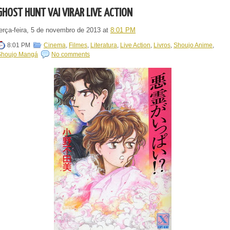
GHOST HUNT VAI VIRAR LIVE ACTION
terça-feira, 5 de novembro de 2013
at
8:01 PM
8:01 PM
Cinema
,
Filmes
,
Literatura
,
Live Action
,
Livros
,
Shoujo Anime
,
Shoujo Mangá
No comments