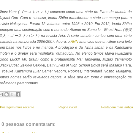
Ghost Hunt (ゴーストハント) começou como uma série de livros de autoria de
Fuyumi Ono. Com o sucesso, Inada Shiho transformou a série em mangá para a
evista Nakayoshi. Foram 12 volumes entre 1998 e 2010. Em 2012, Inada Shiho
começou uma continuação com o nome de Akumu no Sumu Ie - Ghost Hunt (恶灵
猎人 - ゴーストハント) na revista Aria. A série também contou com uma série
animada na temporada 2006/2007. Agora, o
ANN
anunciou que um filme será feito
com base nos livros e no mangá. A produção é da Twins Japan e da Kadokawa
Shoten e o diretor será Yoshitaka Yamaguchi. No elenco temos Maya Fukuzawa
(Good Luck!!, Mr. Brain) como a protagonsita Mai Taniyama, Mizuki Yamamoto
Black Butler, Zekkyō Gakkyū, Daily Lives of High School Boys) será Masako Hara,
 Yosuke Kawamura (Liar Game: Reborn, Rookies) interpretará Hōshō Takigawa.
utros nomes serão revelados depois. A série gira em torno d einvestigação de
fenômenos paranormais.
Postagem mais recente
Página inicial
Postagem mais antiga
0 pessoas comentaram: