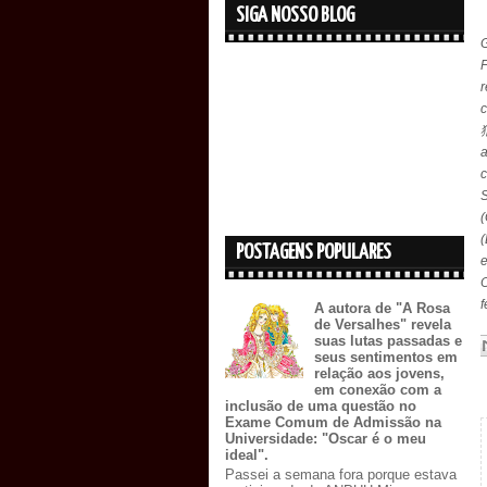
SIGA NOSSO BLOG
r
(
POSTAGENS POPULARES
e
O
A autora de "A Rosa
de Versalhes" revela
suas lutas passadas e
seus sentimentos em
relação aos jovens,
em conexão com a
inclusão de uma questão no
Exame Comum de Admissão na
Universidade: "Oscar é o meu
ideal".
Passei a semana fora porque estava