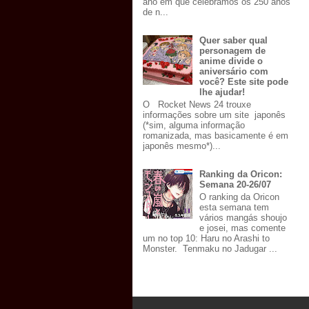
ano em que celebramos os 250 anos
de n...
Quer saber qual
personagem de
anime divide o
aniversário com
você? Este site pode
lhe ajudar!
O Rocket News 24 trouxe
informações sobre um site japonês
(*sim, alguma informação
romanizada, mas basicamente é em
japonês mesmo*)...
Ranking da Oricon:
Semana 20-26/07
O ranking da Oricon
esta semana tem
vários mangás shoujo
e josei, mas comente
um no top 10: Haru no Arashi to
Monster. Tenmaku no Jadugar ...