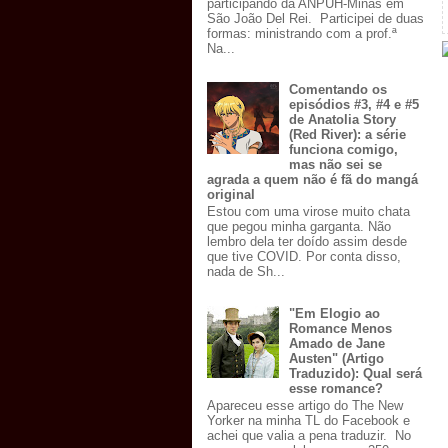
participando da ANPUH-Minas em
São João Del Rei. Participei de duas
formas: ministrando com a prof.ª
Na...
Comentando os
episódios #3, #4 e #5
de Anatolia Story
(Red River): a série
funciona comigo,
mas não sei se
agrada a quem não é fã do mangá
original
Estou com uma virose muito chata
que pegou minha garganta. Não
lembro dela ter doído assim desde
que tive COVID. Por conta disso,
nada de Sh...
"Em Elogio ao
Romance Menos
Amado de Jane
Austen" (Artigo
Traduzido): Qual será
esse romance?
Apareceu esse artigo do The New
Yorker na minha TL do Facebook e
achei que valia a pena traduzir. No