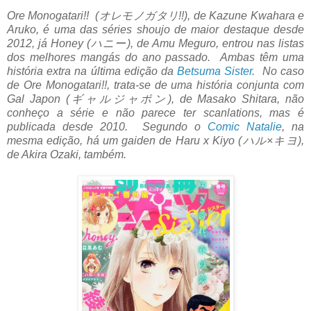
Ore Monogatari!! (オレモノガタリ!!), de Kazune Kwahara e
Aruko, é uma das séries shoujo de maior destaque desde
2012, já Honey (ハニー), de Amu Meguro, entrou nas listas
dos melhores mangás do ano passado. Ambas têm uma
história extra na última edição da
Betsuma Sister
. No caso
de Ore Monogatari!!, trata-se de uma história conjunta com
Gal Japon (ギャルジャポン), de Masako Shitara, não
conheço a série e não parece ter scanlations, mas é
publicada desde 2010. Segundo o
Comic Natalie
, na
mesma edição, há um gaiden de Haru x Kiyo (ハル×キヨ),
de Akira Ozaki, também.