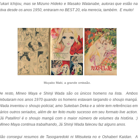
ukari Ichijou, mas se Mizuno Hideko e Masako Watanabe, autoras que estão na
tiva desde os anos 1950, entraram no BEST 20, ela merecia, também. E muito!
Muyako Maki, a grande omissão.
De resto, Mineo Maya e Shinji Wada são os únicos homens na lista. Ambos
debutaram nos anos 1970 quando os homens estavam largando o shoujo mangá.
ada inventou o shoujo policial, amo Sukeban Deka e a série tem referências em
ários outros seriados, além de ter feito muito sucesso em seu formato live action.
á Patalliro! é o shoujo mangá com o maior número de volumes da história. :)
ineo Maya continua trabalhando, Já Shinji Wada faleceu faz alguns anos.
Não consegui resumos de Tasogaredoki ni Mitsuketa no e Oshaberi Kaidan. A