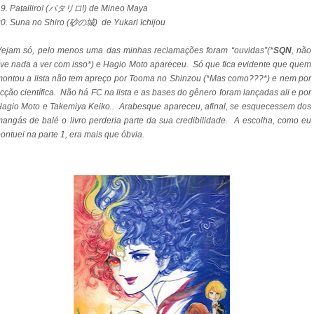
9.
Patalliro! (パタリロ!) de Mineo Maya
0.
Suna no Shiro (砂の城) de Yukari Ichijou
Vejam só, pelo menos uma das minhas reclamações foram “ouvidas”(*
SQN
, não
ive nada a ver com isso*) e Hagio Moto apareceu. Só que fica evidente que quem
ontou a lista não tem apreço por Tooma no Shinzou (*Mas como???*) e nem por
icção científica. Não há FC na lista e as bases do gênero foram lançadas ali e por
agio Moto e Takemiya Keiko.. Arabesque apareceu, afinal, se esquecessem dos
angás de balé o livro perderia parte da sua credibilidade. A escolha, como eu
ontuei na parte 1, era mais que óbvia.