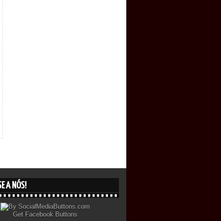
E A NÓS!
Get
Facebook Buttons