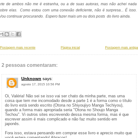
arte de ambos não me é estranha, ou a de suas autoras, mas não achei nada
obre elas. Como estou com uma conexão deficiente, não é surpresa... É isso.
ou continuar procurando. Espero fazer mais um ou dois posts do livro ainda.
Postagem mais recente
Página inicial
Postagem mais antiga
2 pessoas comentaram:
Unknown
says:
agosto 17, 2015 10:56 PM
Oi, Valéria! Não sei se isso vai ser chato da minha parte, mas uma
coisa que tem me incomodado desde a parte 1 é a forma como o título
do livro está sendo escrito (Otona no Shiyoujiyo Manga Techiyou),
quando a forma mais apropriada seria "Otona no Shoujo Manga
Techou". Vi outros sites escrevendo dessa mesma forma, mas é que
escrever assim é mais complicado e não faz muito sentido em
japonês.
Fora isso, estava pensando em comprar esse livro e aprecio muito que
você esteja comentando! Abraços!