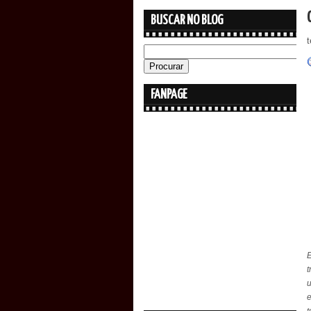
BUSCAR NO BLOG
t
FANPAGE
E
t
u
e