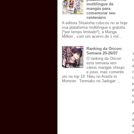
multilíngue de
mangás para
comemorar seu
centenário
A editora Shueisha colocou no ar hoje
sua plataforma multilíngue e gratuita
(*por tempo limitado*), a Manga
Million , com um acervo de 1 mil...
Ranking da Oricon:
Semana 20-26/07
Y
O ranking da Oricon
c
esta semana tem
a
vários mangás shoujo
e josei, mas comente
um no top 10: Haru no Arashi to
c
Monster. Tenmaku no Jadugar ...
s
p
A