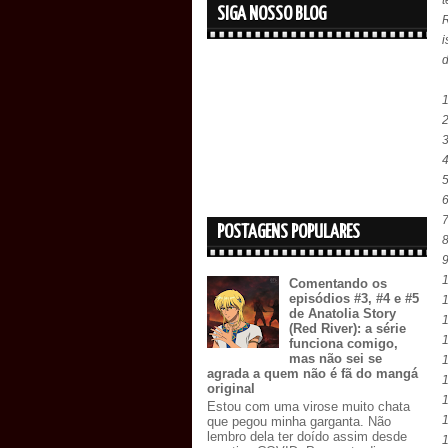
t
SIGA NOSSO BLOG
R
i
d
1
2
3
4
5
6
7
POSTAGENS POPULARES
8
9
1
Comentando os
episódios #3, #4 e #5
1
de Anatolia Story
1
(Red River): a série
1
funciona comigo,
mas não sei se
1
agrada a quem não é fã do mangá
1
original
1
Estou com uma virose muito chata
1
que pegou minha garganta. Não
lembro dela ter doído assim desde
1