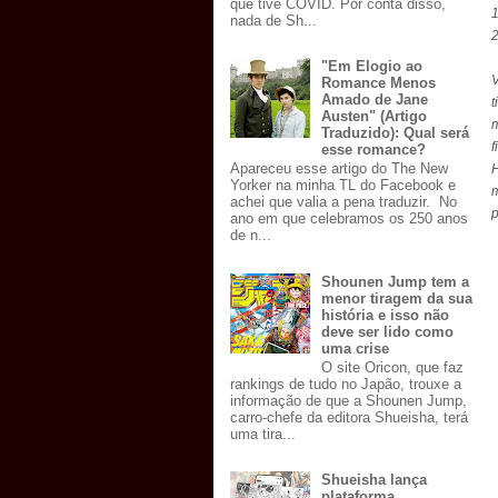
que tive COVID. Por conta disso,
1
nada de Sh...
2
"Em Elogio ao
Romance Menos
Amado de Jane
t
Austen" (Artigo
m
Traduzido): Qual será
f
esse romance?
Apareceu esse artigo do The New
H
Yorker na minha TL do Facebook e
m
achei que valia a pena traduzir. No
p
ano em que celebramos os 250 anos
de n...
Shounen Jump tem a
menor tiragem da sua
história e isso não
deve ser lido como
uma crise
O site Oricon, que faz
rankings de tudo no Japão, trouxe a
informação de que a Shounen Jump,
carro-chefe da editora Shueisha, terá
uma tira...
Shueisha lança
plataforma