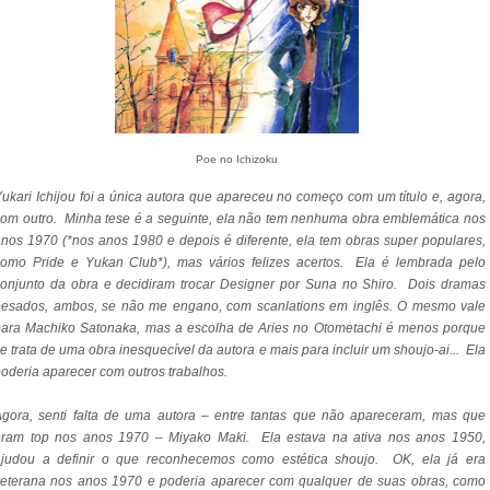
Poe no Ichizoku
ukari Ichijou foi a única autora que apareceu no começo com um título e, agora,
om outro. Minha tese é a seguinte, ela não tem nenhuma obra emblemática nos
nos 1970 (*nos anos 1980 e depois é diferente, ela tem obras super populares,
como Pride e Yukan Club*), mas vários felizes acertos. Ela é lembrada pelo
onjunto da obra e decidiram trocar Designer por Suna no Shiro. Dois dramas
pesados, ambos, se não me engano, com scanlations em inglês. O mesmo vale
para Machiko Satonaka, mas a escolha de Aries no Otometachi é menos porque
e trata de uma obra inesquecível da autora e mais para incluir um shoujo-ai... Ela
oderia aparecer com outros trabalhos.
gora, senti falta de uma autora – entre tantas que não apareceram, mas que
eram top nos anos 1970 – Miyako Maki. Ela estava na ativa nos anos 1950,
ajudou a definir o que reconhecemos como estética shoujo. OK, ela já era
veterana nos anos 1970 e poderia aparecer com qualquer de suas obras, como