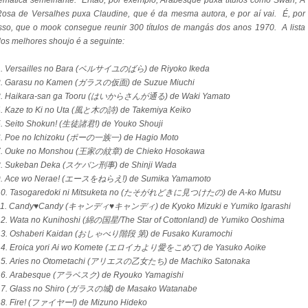
emática semelhante. Então, por exemplo, Arabesque puxa títulos como Swan, A
osa de Versalhes puxa Claudine, que é da mesma autora, e por aí vai. É, por
sso, que o mook consegue reunir 300 títulos de mangás dos anos 1970. A lista
os melhores shoujo é a seguinte:
.
Versailles no Bara (ベルサイユのばら) de Riyoko Ikeda
.
Garasu no Kamen (ガラスの仮面) de Suzue Miuchi
.
Haikara-san ga Tooru (はいからさんが通る) de Waki Yamato
.
Kaze to Ki no Uta (風と木の詩) de Takemiya Keiko
.
Seito Shokun! (生徒諸君!) de Youko Shouji
.
Poe no Ichizoku (ポーの一族一) de Hagio Moto
.
Ouke no Monshou (王家の紋章) de Chieko Hosokawa
.
Sukeban Deka (スケバン刑事) de Shinji Wada
.
Ace wo Nerae! (エースをねらえ!) de Sumika Yamamoto
0.
Tasogaredoki ni Mitsuketa no (たそがれどきに見つけたの) de A-ko Mutsu
1.
Candy♥Candy (キャンディ♥キャンディ) de Kyoko Mizuki e Yumiko Igarashi
2.
Wata no Kunihoshi (綿の国星/The Star of Cottonland) de Yumiko Ooshima
3.
Oshaberi Kaidan (おしゃべり階段 第) de Fusako Kuramochi
4.
Eroica yori Ai wo Komete (エロイカより愛をこめて) de Yasuko Aoike
5.
Aries no Otometachi (アリエスの乙女たち) de Machiko Satonaka
6.
Arabesque (アラベスク) de Ryouko Yamagishi
7.
Glass no Shiro (ガラスの城) de Masako Watanabe
8.
Fire! (ファイヤー!) de Mizuno Hideko