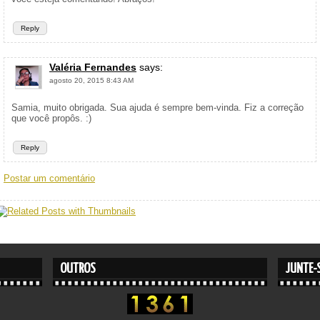
Reply
Valéria Fernandes
says:
agosto 20, 2015 8:43 AM
Samia, muito obrigada. Sua ajuda é sempre bem-vinda. Fiz a correção
que você propôs. :)
Reply
Postar um comentário
OUTROS
JUNTE-S