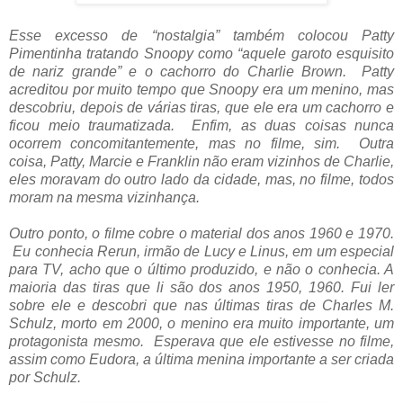
Esse excesso de “nostalgia” também colocou Patty
Pimentinha tratando Snoopy como “aquele garoto esquisito
de nariz grande” e o cachorro do Charlie Brown. Patty
acreditou por muito tempo que Snoopy era um menino, mas
descobriu, depois de várias tiras, que ele era um cachorro e
ficou meio traumatizada. Enfim, as duas coisas nunca
ocorrem concomitantemente, mas no filme, sim. Outra
coisa, Patty, Marcie e Franklin não eram vizinhos de Charlie,
eles moravam do outro lado da cidade, mas, no filme, todos
moram na mesma vizinhança.
Outro ponto, o filme cobre o material dos anos 1960 e 1970.
Eu conhecia Rerun, irmão de Lucy e Linus, em um especial
para TV, acho que o último produzido, e não o conhecia. A
maioria das tiras que li são dos anos 1950, 1960. Fui ler
sobre ele e descobri que nas últimas tiras de Charles M.
Schulz, morto em 2000, o menino era muito importante, um
protagonista mesmo. Esperava que ele estivesse no filme,
assim como Eudora, a última menina importante a ser criada
por Schulz.