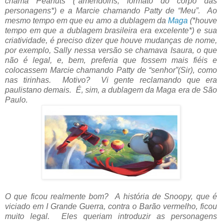
chama Peanuts (*amendoins, formato do corpo das
personagens*) e a Marcie chamando Patty de “Meu”. Ao
mesmo tempo em que eu amo a dublagem da
Maga
(*houve
tempo em que a dublagem brasileira era excelente*) e sua
criatividade, é preciso dizer que houve mudanças de nome,
por exemplo, Sally nessa versão se chamava Isaura, o que
não é legal, e, bem, preferia que fossem mais fiéis e
colocassem Marcie chamando Patty de “senhor”(Sir), como
nas tirinhas. Motivo? Vi gente reclamando que era
paulistano demais. É, sim, a dublagem da Maga era de São
Paulo.
O que ficou realmente bom? A história de Snoopy, que é
viciado em I Grande Guerra, contra o Barão vermelho, ficou
muito legal. Eles queriam introduzir as personagens