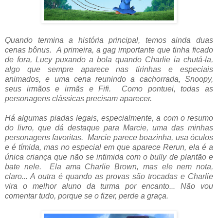
Quando termina a história principal, temos ainda duas
cenas bônus. A primeira, a gag importante que tinha ficado
de fora, Lucy puxando a bola quando Charlie ia chutá-la,
algo que sempre aparece nas tirinhas e especiais
animados, e uma cena reunindo a cachorrada, Snoopy,
seus irmãos e irmãs e Fifi. Como pontuei, todas as
personagens clássicas precisam aparecer.
Há algumas piadas legais, especialmente, a com o resumo
do livro, que dá destaque para Marcie, uma das minhas
personagens favoritas. Marcie parece boazinha, usa óculos
e é tímida, mas no especial em que aparece Rerun, ela é a
única criança que não se intimida com o bully de plantão e
bate nele. Ela ama Charlie Brown, mas ele nem nota,
claro... A outra é quando as provas são trocadas e Charlie
vira o melhor aluno da turma por encanto... Não vou
comentar tudo, porque se o fizer, perde a graça.