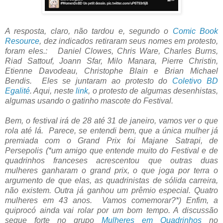
A resposta, claro, não tardou e, segundo o
Comic Book
Resource
, dez indicados retiraram seus nomes em protesto,
foram eles.: Daniel Clowes, Chris Ware, Charles Burns,
Riad Sattouf, Joann Sfar, Milo Manara, Pierre Christin,
Etienne Davodeau, Christophe Blain e Brian Michael
Bendis. Eles se juntaram ao protesto do
Coletivo BD
Egalité
. Aqui, neste
link
, o protesto de algumas desenhistas,
algumas usando o gatinho mascote do Festival.
Bem, o festival irá de 28 até 31 de janeiro, vamos ver o que
rola até lá. Parece, se entendi bem, que a única mulher já
premiada com o Grand Prix foi Majane Satrapi, de
Persepolis (*um amigo que entende muito do Festival e de
quadrinhos franceses acrescentou que outras duas
mulheres ganharam o grand prix, o que joga por terra o
argumento de que elas, as quadrinistas de sólida carreira,
não existem. Outra já ganhou um prêmio especial. Quatro
mulheres em 43 anos. Vamos comemorar?*)
Enfim, a
quiprocó ainda vai rolar por um bom tempo. A discussão
segue forte no grupo
Mulheres em Quadrinhos
no