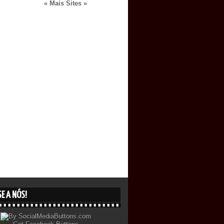
« Mais Sites »
E A NÓS!