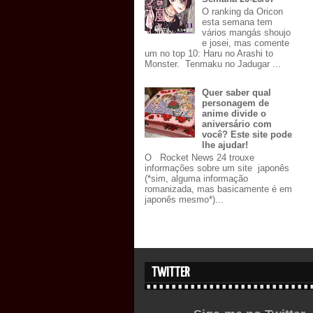
O ranking da Oricon
esta semana tem
vários mangás shoujo
e josei, mas comente
um no top 10: Haru no Arashi to
Monster. Tenmaku no Jadugar ...
Quer saber qual
personagem de
anime divide o
aniversário com
você? Este site pode
lhe ajudar!
O Rocket News 24 trouxe
informações sobre um site japonês
(*sim, alguma informação
romanizada, mas basicamente é em
japonês mesmo*)...
TWITTER