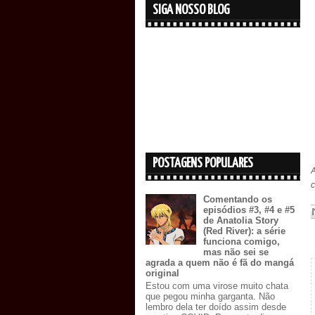
SIGA NOSSO BLOG
POSTAGENS POPULARES
A
c
Comentando os
episódios #3, #4 e #5
de Anatolia Story
(Red River): a série
funciona comigo,
mas não sei se
agrada a quem não é fã do mangá
original
Estou com uma virose muito chata
que pegou minha garganta. Não
lembro dela ter doído assim desde