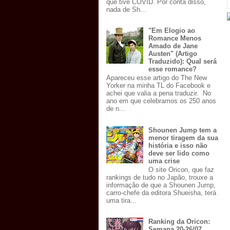
que tive COVID. Por conta disso,
nada de Sh...
"Em Elogio ao
Romance Menos
Amado de Jane
Austen" (Artigo
Traduzido): Qual será
esse romance?
Apareceu esse artigo do The New
Yorker na minha TL do Facebook e
achei que valia a pena traduzir. No
ano em que celebramos os 250 anos
de n...
Shounen Jump tem a
menor tiragem da sua
história e isso não
deve ser lido como
uma crise
O site Oricon, que faz
rankings de tudo no Japão, trouxe a
informação de que a Shounen Jump,
carro-chefe da editora Shueisha, terá
uma tira...
Ranking da Oricon:
Semana 20-26/07