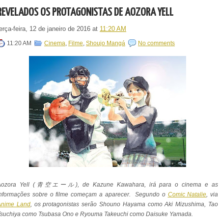
REVELADOS OS PROTAGONISTAS DE AOZORA YELL
erça-feira, 12 de janeiro de 2016
at
11:20 AM
11:20 AM
Cinema
,
Filme
,
Shoujo Mangá
No comments
Aozora Yell (青空エール), de Kazune Kawahara, irá para o cinema e as
informações sobre o filme começam a aparecer. Segundo o
Comic Natalie
, via
Anime Land
, os protagonistas serão Shouno Hayama como Aki Mizushima, Tao
Tsuchiya como Tsubasa Ono e Ryouma Takeuchi como Daisuke Yamada.