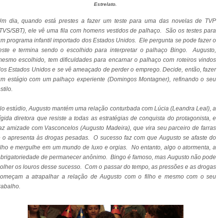
Estrelato.
Um dia, quando está prestes a fazer um teste para uma das novelas de TVP
TVS/SBT), ele vê uma fila com homens vestidos de palhaço. São os testes para
m programa infantil importado dos Estados Unidos. Ele pergunta se pode fazer o
este e termina sendo o escolhido para interpretar o palhaço Bingo. Augusto,
esmo escolhido, tem dificuldades para encarnar o palhaço com roteiros vindos
os Estados Unidos e se vê ameaçado de perder o emprego. Decide, então, fazer
um estágio com um palhaço experiente (Domingos Montagner), refinando o seu
stilo.
o estúdio, Augusto mantém uma relação conturbada com Lúcia (Leandra Leal), a
ígida diretora que resiste a todas as estratégias de conquista do protagonista, e
az amizade com Vasconcelos (Augusto Madeira), que vira seu parceiro de farras
 o apresenta às drogas pesadas. O sucesso faz com que Augusto se afaste do
ilho e mergulhe em um mundo de luxo e orgias. No entanto, algo o atormenta, a
brigatoriedade de permanecer anônimo. Bingo é famoso, mas Augusto não pode
olher os louros desse sucesso. Com o passar do tempo, as pressões e as drogas
começam a atrapalhar a relação de Augusto com o filho e mesmo com o seu
rabalho.