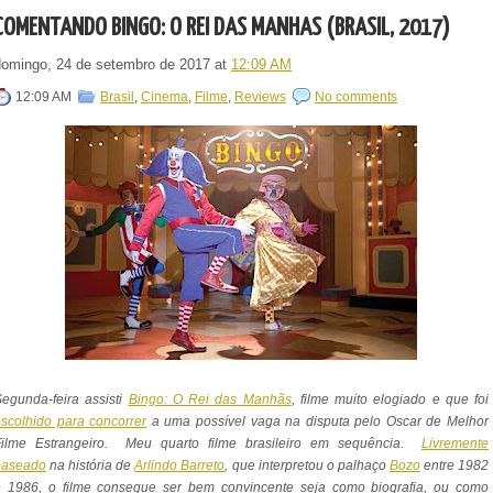
COMENTANDO BINGO: O REI DAS MANHÃS (BRASIL, 2017)
domingo, 24 de setembro de 2017
at
12:09 AM
12:09 AM
Brasil
,
Cinema
,
Filme
,
Reviews
No comments
egunda-feira assisti
Bingo: O Rei das Manhãs
, filme muito elogiado e que foi
scolhido para concorrer
a uma possível vaga na disputa pelo Oscar de Melhor
Filme Estrangeiro. Meu quarto filme brasileiro em sequência.
Livremente
baseado
na história de
Arlindo Barreto
, que interpretou o palhaço
Bozo
entre 1982
e 1986, o filme consegue ser bem convincente seja como biografia, ou como