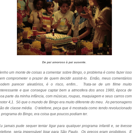
De pai amoroso à pai ausente.
enho um monte de coisas a comentar sobre Bingo, o problema é como fazer isso
em comprometer o prazer de quem decidir assisti-lo. Então, meus comentários
podem parecer aleatórios, é o risco, enfim... Trata-se de um filme muito
interessante e que consegue captar bem a atmosfera dos anos 1980, época de
oa parte da minha infância, com músicas, roupas, maquiagem e seus carros com
otor 4,1. Só que o mundo de Bingo era muito diferente do meu. As personagens
ão de classe média. O telefone, peça que é mostrada como tendo revolucionado
 programa do Bingo, era coisa que poucos podiam ter.
u jamais pude sequer tentar ligar para qualquer programa infantil e, se tivesse
elefone, seria impensável ligar para São Paulo. Os preços eram proibitivos. E