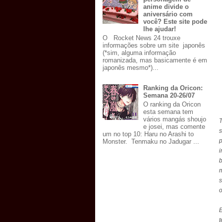
anime divide o
aniversário com
você? Este site pode
lhe ajudar!
O Rocket News 24 trouxe
informações sobre um site japonês
(*sim, alguma informação
romanizada, mas basicamente é em
japonês mesmo*)...
Ranking da Oricon:
Semana 20-26/07
O ranking da Oricon
esta semana tem
vários mangás shoujo
T
e josei, mas comente
s
um no top 10: Haru no Arashi to
Monster. Tenmaku no Jadugar ...
b
m
s
o
E
t