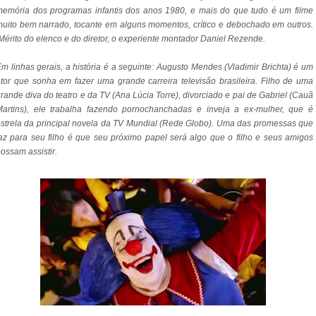
emória dos programas infantis dos anos 1980, e mais do que tudo é um filme
uito bem narrado, tocante em alguns momentos, crítico e debochado em outros.
érito do elenco e do diretor, o experiente montador Daniel Rezende.
m linhas gerais, a história é a seguinte: Augusto Mendes (Vladimir Brichta) é um
tor que sonha em fazer uma grande carreira televisão brasileira. Filho de uma
rande diva do teatro e da TV (Ana Lúcia Torre), divorciado e pai de Gabriel (Cauã
Martins), ele trabalha fazendo pornochanchadas e inveja a ex-mulher, que é
strela da principal novela da TV Mundial (Rede Globo). Uma das promessas que
az para seu filho é que seu próximo papel será algo que o filho e seus amigos
ossam assistir.