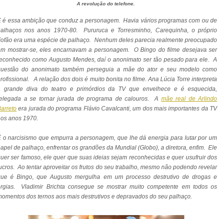
A revolução do telefone.
E é essa ambição que conduz a personagem. Havia vários programas com ou de
palhaços nos anos 1970-80. Pururuca e Torresminho, Carequinha, o próprio
ofão era uma espécie de palhaço. Nenhum deles parecia realmente preocupado
em mostrar-se, eles encarnavam a personagem. O Bingo do filme desejava ser
econhecido como Augusto Mendes, daí o anonimato ser tão pesado para ele. A
questão do anonimato também perseguia a mãe do ator e seu modelo como
rofissional. A relação dos dois é muito bonita no filme. Ana Lúcia Torre interpreta
a grande diva do teatro e primórdios da TV que envelhece e é esquecida,
relegada a se tornar jurada de programa de calouros. A
mãe real de Arlindo
arreto
era jurada do programa Flávio Cavalcanti, um dos mais importantes da TV
os anos 1970.
 o narcisismo que empurra a personagem, que lhe dá energia para lutar por um
apel de palhaço, enfrentar os grandões da Mundial (Globo), a diretora, enfim. Ele
uer ser famoso, ele quer que suas ideias sejam reconhecidas e quer usufruir dos
ucros. Ao tentar aproveitar os frutos do seu trabalho, mesmo não podendo revelar
que é Bingo, que Augusto mergulha em um processo destrutivo de drogas e
orgias. Vladimir Brichta consegue se mostrar muito competente em todos os
omentos dos ternos aos mais destrutivos e depravados do seu palhaço.