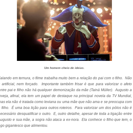
Um homem cheio de ideias.
alando em ternura, o filme trabalha muito bem a relação do pai com o filho. Não
 artificial, nem forçado. Importante também frisar é que para valorizar o afeto
ntre pai e filho não há qualquer demonização da mãe (Tainá Müller). Augusto a
nveja, afinal, ela tem um papel de destaque na principal novela da TV Mundial,
as ela não é tratada como leviana ou uma mãe que não ama e se preocupa com
 filho. É uma boa lição para outros roteiros. Para valorizar um dos pólos não é
ecessário desqualificar o outro. E, outro detalhe, apesar de toda a ligação entre
ugusto e sua mãe, a sogra não ataca a ex-nora. Ela conhece o filho que tem, o
go gigantesco que alimentou.