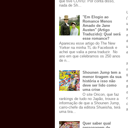
que tive COVID. Por conta disso,
nada de Sh...
"Em Elogio ao
(
Romance Menos
u
Amado de Jane
t
Austen" (Artigo
Traduzido): Qual será
m
esse romance?
d
Apareceu esse artigo do The New
Yorker na minha TL do Facebook e
achei que valia a pena traduzir. No
e
ano em que celebramos os 250 anos
de n...
N
r
Shounen Jump tem a
f
menor tiragem da sua
história e isso não
e
deve ser lido como
f
uma crise
o
O site Oricon, que faz
c
rankings de tudo no Japão, trouxe a
informação de que a Shounen Jump,
carro-chefe da editora Shueisha, terá
t
uma tira...
Quer saber qual
personagem de