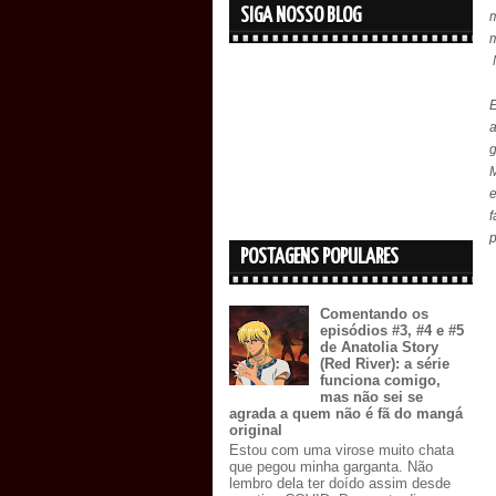
SIGA NOSSO BLOG
m
m
M
E
a
g
e
f
p
POSTAGENS POPULARES
Comentando os
episódios #3, #4 e #5
de Anatolia Story
(Red River): a série
funciona comigo,
mas não sei se
agrada a quem não é fã do mangá
original
Estou com uma virose muito chata
que pegou minha garganta. Não
lembro dela ter doído assim desde