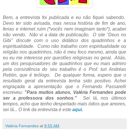
Bem, a entrevista foi publicada e eu não fiquei sabendo.
Devo ter sido avisada, mas nessa história de fim de ano,
ferias e internet ruim (*vocês nem imaginam tanto*), acabei
não vendo. Não vi a data de publicação. O site "Deus no
Gibi" discute com o uso didático dos quadrinhos e a
espiritualidade. Como não trabalho com espiritualidade ou
religião nos quadrinhos, não é meu foco mesmo, ainda que
eu eu me interesse por questões religiosas no geral. Aliás,
um dos pesquisadores de quadrinhos que eu mais admiro
pela consistência do seu trabalho é o Prof. Iuri Andréas
Reblin, que é teólogo. De qualquer forma, espero que o
resultado geral da entrevista tenha sido positivo. Achei
engraçada a apresentação que o Fernando Passarelli
escreveu:
"Para muitos alunos, Valéria Fernandes pode
ser a professora dos sonhos."
Sei lá, nos últimos
tempos, acho que tenho despertado mais ódios que amores,
sei lá... O link da entrevista é este
aqui
.
Valéria Fernandes
at
8:55 AM