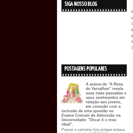
SIGA NOSSO BLOG
N
C
q
i
I
POSTAGENS POPULARES
A autora de "A Rosa
de Versalhes" revela
suas lutas passadas e
seus sentimentos em
relação aos jovens,
em conexão com a
inclusão de uma questão no
Exame Comum de Admissão na
Universidade: "Oscar é o meu
ideal".
Passei a semana fora porque estava