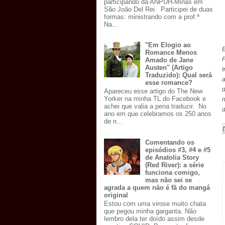
participando da ANPUH-Minas em
São João Del Rei. Participei de duas
formas: ministrando com a prof.ª
Na...
"Em Elogio ao
E
Romance Menos
P
Amado de Jane
Austen" (Artigo
t
Traduzido): Qual será
esse romance?
d
Apareceu esse artigo do The New
Yorker na minha TL do Facebook e
achei que valia a pena traduzir. No
d
ano em que celebramos os 250 anos
de n...
Comentando os
episódios #3, #4 e #5
de Anatolia Story
(Red River): a série
funciona comigo,
mas não sei se
agrada a quem não é fã do mangá
original
Estou com uma virose muito chata
que pegou minha garganta. Não
lembro dela ter doído assim desde