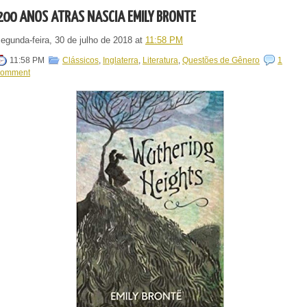
200 ANOS ATRÁS NASCIA EMILY BRONTË
egunda-feira, 30 de julho de 2018
at
11:58 PM
11:58 PM
Clássicos
,
Inglaterra
,
Literatura
,
Questões de Gênero
1
comment