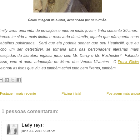
Única imagem da autora, desenhada por seu irmão.
mily viveu uma vida de privações e morreu muito jovem, tinha somente 30 anos.
arece ter sido a mais tímida e reservada das irmãs, aquela que não queria seus
rabalhos publicados. Será que ela poderia sonhar que seu Heathcliff, que eu
acho um ser detestável, se tornaria uma das personagens literárias mais
esejadas da literatura inglesa junto com Mr. Darcy e Mr. Rochester? Falando
nisso, vem aí outra adaptação do Morro dos Ventos Uivantes. O
Frock Flicks
etonou as fotos que viu, eu também achei tudo bem lixento, também.
Postagem mais recente
Página inicial
Postagem mais antiga
1 pessoas comentaram:
Lady
says:
julho 31, 2018 9:19 AM