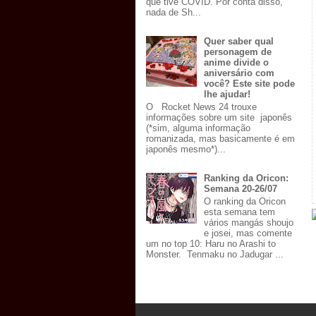
que tive COVID. Por conta disso,
nada de Sh...
Quer saber qual
personagem de
anime divide o
aniversário com
você? Este site pode
lhe ajudar!
O Rocket News 24 trouxe
informações sobre um site japonês
(*sim, alguma informação
romanizada, mas basicamente é em
japonês mesmo*)...
Ranking da Oricon:
Semana 20-26/07
O ranking da Oricon
esta semana tem
vários mangás shoujo
e josei, mas comente
um no top 10: Haru no Arashi to
Monster. Tenmaku no Jadugar ...