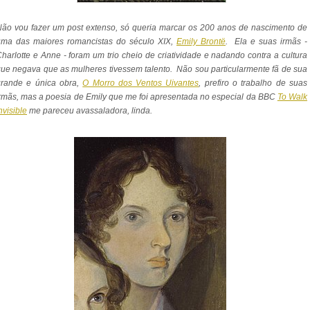
ão vou fazer um post extenso, só queria marcar os 200 anos de nascimento de
uma das maiores romancistas do século XIX,
Emily Brontë
. Ela e suas irmãs -
harlotte e Anne - foram um trio cheio de criatividade e nadando contra a cultura
ue negava que as mulheres tivessem talento. Não sou particularmente fã de sua
grande e única obra,
O Morro dos Ventos Uivantes
, prefiro o trabalho de suas
rmãs, mas a poesia de Emily que me foi apresentada no especial da BBC
To Walk
nvisible
me pareceu avassaladora, linda.