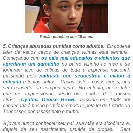
Prisão perpétua aos 16 anos.
5. Crianças abusadas punidas como adultos.
Eu poderia
falar de vários casos de crianças vítimas esta semana.
Começando com
os pais mal educados e violentos que
agrediram um garotinho
no bairro vizinho ao meu e se
tornaram alvo de críticas de toda a imprensa nacional,
passando pelo
padrasto que sequestrou e matou a
enteada
e tantos outros. Casos tristes, casos cruéis, uns
sem conserto, ou compensação. No entanto, quero falar
que me impressionou desde que soube dele meses
atrás.
Cyntoia Denise Brown
, nascida em 1988, foi
condenada à prisão perpétua em 2011 pela lei do Estado do
Tennessee por assassinato e roubo.
A jovem nunca conheceu seu pai, sua mãe era alcoólatra e,
depois de seu nascimento, usuária de drogas. Sem