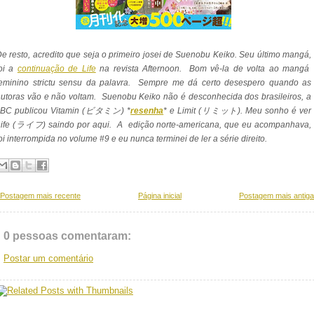
e resto, acredito que seja o primeiro josei de Suenobu Keiko. Seu último mangá,
foi a
continuação de Life
na revista Afternoon. Bom vê-la de volta ao mangá
feminino strictu sensu da palavra. Sempre me dá certo desespero quando as
utoras vão e não voltam. Suenobu Keiko não é desconhecida dos brasileiros, a
JBC publicou Vitamin (ビタミン) *
resenha
* e Limit (リミット). Meu sonho é ver
Life (ライフ) saindo por aqui. A edição norte-americana, que eu acompanhava,
oi interrompida no volume #9 e eu nunca terminei de ler a série direito.
Postagem mais recente
Página inicial
Postagem mais antiga
0 pessoas comentaram:
Postar um comentário