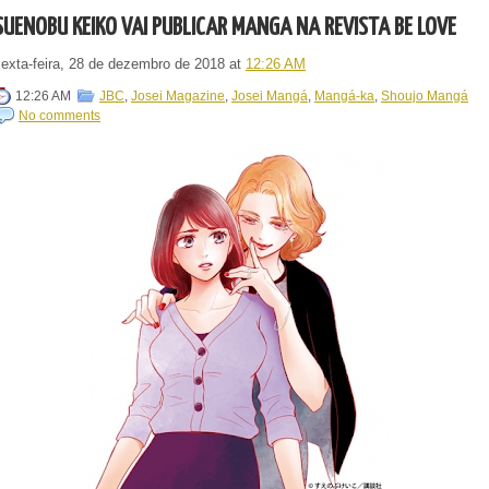
SUENOBU KEIKO VAI PUBLICAR MANGÁ NA REVISTA BE LOVE
sexta-feira, 28 de dezembro de 2018
at
12:26 AM
12:26 AM
JBC
,
Josei Magazine
,
Josei Mangá
,
Mangá-ka
,
Shoujo Mangá
No comments