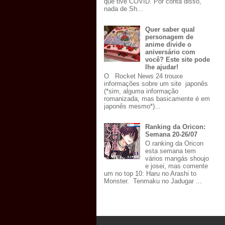
que tive COVID. Por conta disso,
nada de Sh...
Quer saber qual
personagem de
anime divide o
aniversário com
você? Este site pode
lhe ajudar!
O Rocket News 24 trouxe
informações sobre um site japonês
(*sim, alguma informação
romanizada, mas basicamente é em
japonês mesmo*)...
Ranking da Oricon:
Semana 20-26/07
O ranking da Oricon
esta semana tem
vários mangás shoujo
e josei, mas comente
um no top 10: Haru no Arashi to
Monster. Tenmaku no Jadugar ...