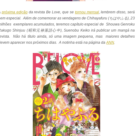
A
próxima edição
da revista Be Love, que se
tornou mensal
, lembrem disso, será
bem especial. Além de comemorar as vendagens de Chihayafuru (ちはやふる), 23
milhões exemplares acumulados, teremos capítulo especial de Shouwa Genroku
Rakugo Shinjuu (昭和元禄落語心中), Suenobu Keiko irá publicar um mangá na
revista. Não há título ainda, só uma imagem pequena, mas maiores detalhes
evem aparecer nos próximos dias. A notinha está na página da
ANN
.