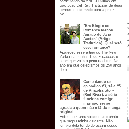
participando da ANPUH-Minas em
São João Del Rei. Participei de duas
formas: ministrando com a prof.ª
Na...
D
"Em Elogio ao
Romance Menos
Amado de Jane
Austen" (Artigo
a
Traduzido): Qual será
esse romance?
Apareceu esse artigo do The New
Yorker na minha TL do Facebook e
f
achei que valia a pena traduzir. No
ano em que celebramos os 250 anos
de n...
Comentando os
episódios #3, #4 e #5
de Anatolia Story
(Red River): a série
funciona comigo,
mas não sei se
agrada a quem não é fã do mangá
original
Estou com uma virose muito chata
que pegou minha garganta. Não
lembro dela ter doído assim desde