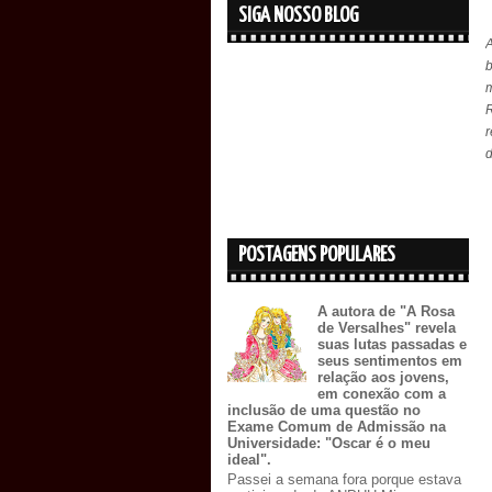
SIGA NOSSO BLOG
d
POSTAGENS POPULARES
A autora de "A Rosa
de Versalhes" revela
suas lutas passadas e
seus sentimentos em
relação aos jovens,
em conexão com a
inclusão de uma questão no
Exame Comum de Admissão na
Universidade: "Oscar é o meu
ideal".
Passei a semana fora porque estava