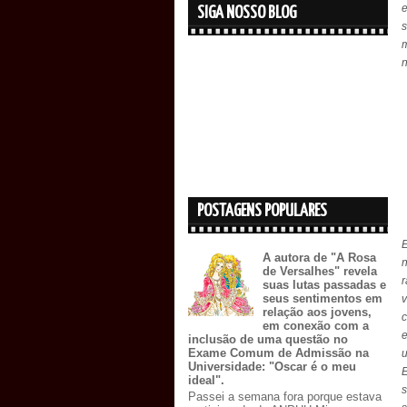
e
SIGA NOSSO BLOG
s
m
n
POSTAGENS POPULARES
A autora de "A Rosa
n
de Versalhes" revela
r
suas lutas passadas e
seus sentimentos em
relação aos jovens,
c
em conexão com a
inclusão de uma questão no
Exame Comum de Admissão na
Universidade: "Oscar é o meu
E
ideal".
s
Passei a semana fora porque estava