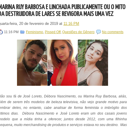
MARINA RUY BARBOSA É LINCHADA PUBLICAMENTE OU O MITO
DA DESTRUIDORA DE LARES SE REVIGORA MAIS UMA VEZ
uarta-feira, 20 de fevereiro de 2019
at
11:16 PM
11:16 PM
Feminismo
,
Pissed Off
,
Questões de Gênero
No comments
ão sou fá de José Loreto, Débora Nascimento, ou Marina Ruy Barbosa, aliás,
lém de serem três modelos de beleza televisiva, não vejo grande motivo para
embrar deles, no entanto, cabe analisar de forma feminista o imbróglio dos
últimos dias. Débora Nascimento e José Loreto eram um dos casais jovens
modelo que a mídia tinha a oferecer, juntos desde 2012, com uma filhinha
equena, muito merchandising de produtos e serviços estava no seu destino. Mas