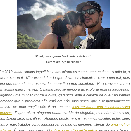
Afinal, quem jurou fidelidade à Débora?
Loreto ou Ruy Barbosa?
m 2019, ainda somos impelidas a nos atirarmos contra outra mulher. A odiá-la, a
uerer seu mal. Não estou falando que devamos simpatizar com quem trai, mas
eja que quem traiu a esposa foi quem lhe jurou fidelidade. Não convém cair na
rmadilha mais uma vez. O patriarcado se revigora ao explorar nossas fraquezas.
ogando uma mulher contra a outra, garantida está a certeza de que não iremos
perceber que o problema não está em nós, mas neles, que a responsabilidade
primeira de uma traição não é da amante,
mas de quem tem o compromisso
conosco
. E que, claro, ninguém rouba marido de ninguém, eles não são coisas,
eles fazem suas escolhas. Homens precisam ser responsabilizados pelos seus
tos e, não, tratados como indefessos, os eternos meninos, vítimas de
uma mulher
rdilosa
. É isso. Texto curto. O
sobre o caso Grazi-Cauã-Isís
serve para adensar