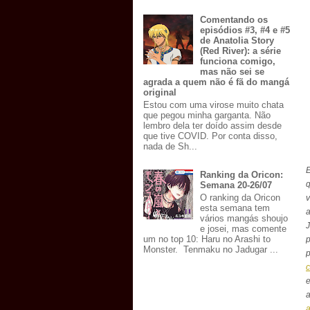
Comentando os
episódios #3, #4 e #5
de Anatolia Story
(Red River): a série
funciona comigo,
mas não sei se
agrada a quem não é fã do mangá
original
Estou com uma virose muito chata
que pegou minha garganta. Não
lembro dela ter doído assim desde
que tive COVID. Por conta disso,
nada de Sh...
E
Ranking da Oricon:
q
Semana 20-26/07
O ranking da Oricon
v
esta semana tem
a
vários mangás shoujo
J
e josei, mas comente
um no top 10: Haru no Arashi to
Monster. Tenmaku no Jadugar ...
a
a