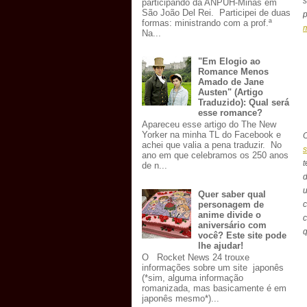
participando da ANPUH-Minas em
São João Del Rei. Participei de duas
formas: ministrando com a prof.ª
Na...
"Em Elogio ao
Romance Menos
Amado de Jane
Austen" (Artigo
Traduzido): Qual será
esse romance?
Apareceu esse artigo do The New
Yorker na minha TL do Facebook e
O
achei que valia a pena traduzir. No
s
ano em que celebramos os 250 anos
de n...
d
Quer saber qual
personagem de
c
anime divide o
c
aniversário com
q
você? Este site pode
lhe ajudar!
O Rocket News 24 trouxe
informações sobre um site japonês
(*sim, alguma informação
romanizada, mas basicamente é em
japonês mesmo*)...