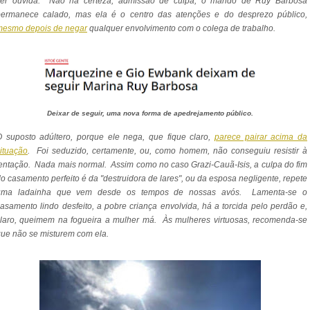
ser ouvida. Não há certeza, admissão de culpa, o marido de Ruy Barbosa
permanece calado, mas ela é o centro das atenções e do desprezo público,
mesmo depois de negar
qualquer envolvimento com o colega de trabalho.
Deixar de seguir, uma nova forma de apedrejamento público.
 suposto adúltero, porque ele nega, que fique claro,
parece pairar acima da
ituação
. Foi seduzido, certamente, ou, como homem, não conseguiu resistir à
tentação. Nada mais normal.
Assim como no caso Grazi-Cauã-Isis, a culpa do fim
o casamento perfeito é da "destruidora de lares", ou da esposa negligente,
repete
uma ladainha que vem desde os tempos de nossas avós
. Lamenta-se o
asamento lindo desfeito, a pobre criança envolvida, há a torcida pelo perdão e,
laro, queimem na fogueira a mulher má. Às mulheres virtuosas, recomenda-se
ue não se misturem com ela.