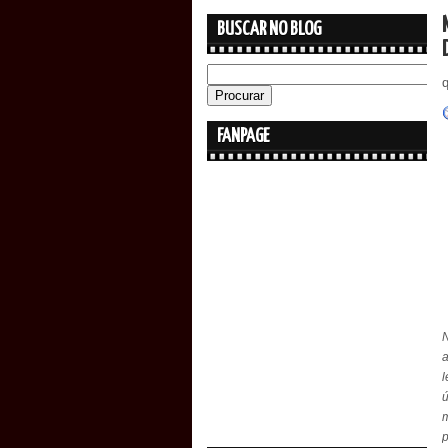
BUSCAR NO BLOG
q
FANPAGE
N
a
l
p