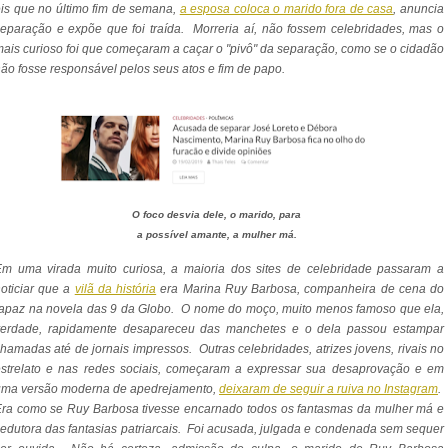
is que no último fim de semana,
a esposa coloca o marido fora de casa
, anuncia
eparação e expõe que foi traída. Morreria aí, não fossem celebridades, mas o
ais curioso foi que começaram a caçar o "pivô" da separação, como se o cidadão
ão fosse responsável pelos seus atos e fim de papo.
O foco desvia dele, o marido, para
a possível amante, a mulher má.
Em uma virada muito curiosa, a maioria dos sites de celebridade passaram a
oticiar que a
vilã da história
era Marina Ruy Barbosa, companheira de cena do
apaz na novela das 9 da Globo. O nome do moço, muito menos famoso que ela,
verdade, rapidamente desapareceu das manchetes e o dela passou estampar
hamadas até de jornais impressos. Outras celebridades, atrizes jovens, rivais no
estrelato e nas redes sociais, começaram a expressar sua desaprovação e em
uma versão moderna de apedrejamento,
deixaram de seguir a ruiva no Instagram
.
ra como se Ruy Barbosa tivesse encarnado todos os fantasmas da mulher má e
edutora das fantasias patriarcais. Foi acusada, julgada e condenada sem sequer