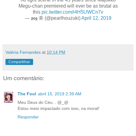
Megu-chan premiered will ever be as brutal as
this
pic.twitter.com/i4H5UWCn7v
— 𝖕𝖊𝖌 🦋 (@pearlhouzuki)
April 12, 2019
Valéria Fernandes
at
10:14 PM
Compartilhar
Um comentário:
The Fool
abril 15, 2019 2:39 AM
Meu Deus do Céu... @_@
Estou meio impactado com isso, na moral!
Responder