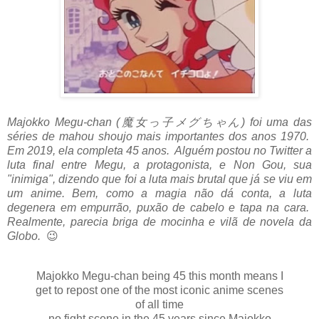
Majokko Megu-chan (魔女っ子メグちゃん) foi uma das
séries de mahou shoujo mais importantes dos anos 1970.
Em 2019, ela completa 45 anos. Alguém postou no Twitter a
luta final entre Megu, a protagonista, e Non Gou, sua
"inimiga", dizendo que foi a luta mais brutal que já se viu em
um anime. Bem, como a magia não dá conta, a luta
degenera em empurrão, puxão de cabelo e tapa na cara.
Realmente, parecia briga de mocinha e vilã de novela da
Globo.
😉
Majokko Megu-chan being 45 this month means I
get to repost one of the most iconic anime scenes
of all time
no fight scene in the 45 years since Majokko