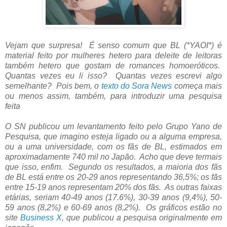
Vejam que surpresa! É senso comum que BL (*YAOI*) é
material feito por mulheres hetero para deleite de leitoras
também hetero que gostam de romances homoeróticos.
Quantas vezes eu li isso? Quantas vezes escrevi algo
semelhante? Pois bem, o
texto do Sora News
começa mais
ou menos assim, também, para introduzir uma pesquisa
feita
O SN publicou um levantamento feito pelo Grupo Yano de
Pesquisa, que imagino esteja ligado ou a alguma empresa,
ou a uma universidade, com os fãs de BL, estimados em
aproximadamente 740 mil no Japão. Acho que deve termais
que isso, enfim. Segundo os resultados, a maioria dos fãs
de BL está entre os 20-29 anos representando 36,5%; os fãs
entre 15-19 anos representam 20% dos fãs. As outras faixas
etárias, seriam 40-49 anos (17.6%), 30-39 anos (9,4%), 50-
59 anos (8,2%) e 60-69 anos (8,2%). Os gráficos estão no
site
Business X
, que publicou a pesquisa originalmente em