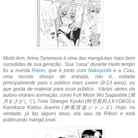
Muito tem, Arina Tanemura é uma das mangá-kas mais bem
sucedidas de sua geração. Sua "casa" durante muito tempo
foi a revista
Ribon
, que é junto com
Nakayoshi
e a
Ciao
,
uma revista shoujo de entrada, isto é, voltada
principalmente para o público mais jovem (9-13 anos), ou
que gosta de material para esse público. Várias séries da
autora viraram animação, como Full Moon Wo Sagashite (満
月をさがして), Time Stranger Kyoko (時空異邦人KYOKO) e
Kamikaze Kaitou Jeanne (神風怪盗ジャンヌ). Hoje, na
verdade, já faz alguns anos, ela saiu da Ribon e está
publicando mangá josei.