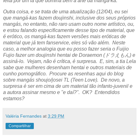
feita por um fã que domina bem a arte da mangá-ka.
Outra coisa, e se trata de uma atualização (12/04), eu sei
que mangá-kas fazem doujinshi, inclusive dos seus próprios
mangás, no entanto, não raro usam outro nome artístico, ou,
e estou falando especificamente desse tipo de material, que
é erótico, os mangá-kas fazem versões mais eróticas de
material que já tem fanservice, eles só vão além. Neste
caso, a melhor analogia que eu posso fazer seria o Fuijio
Fujio fazer um doujinshi hentai de Doraemon (
ドラえもん)
e
assiná-lo. Vejam, não é crítica, é surpresa. E, sim, a tia Lela
sabe que mulheres desenham hentai e outros materiais de
cunho pornográfico. Procure as resenhas aqui do blog
sobre mangás shoujo/josei TL (Teen Love). De novo, a
surpresa é ser em cima de um material tão infanto-juvenil e
a autora assinar mesmo e "e daí?". OK? Entendidos
estamos?
Valéria Fernandes
at
3:29 PM
Compartilhar