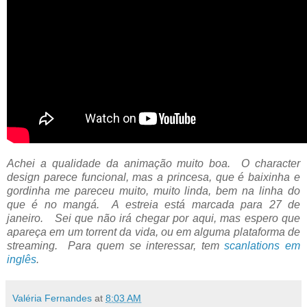
Achei a qualidade da animação muito boa. O character
design parece funcional, mas a princesa, que é baixinha e
gordinha me pareceu muito, muito linda, bem na linha do
que é no mangá. A estreia está marcada para 27 de
janeiro. Sei que não irá chegar por aqui, mas espero que
apareça em um torrent da vida, ou em alguma plataforma de
streaming. Para quem se interessar, tem
scanlations em
inglês
.
Valéria Fernandes
at
8:03 AM