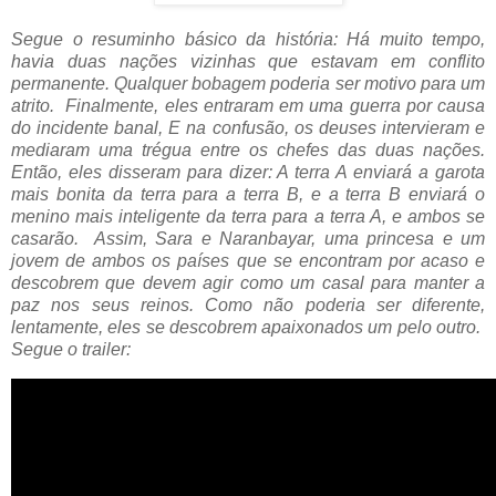
Segue o resuminho básico da história:
Há muito tempo,
havia duas nações vizinhas que estavam em conflito
permanente. Qualquer bobagem poderia ser motivo para um
atrito. Finalmente, eles entraram em uma guerra por causa
do incidente banal, E na confusão, os deuses intervieram e
mediaram uma trégua entre os chefes das duas nações.
Então, eles disseram para dizer: A terra A enviará a garota
mais bonita da terra para a terra B, e a terra B enviará o
menino mais inteligente da terra para a terra A, e ambos se
casarão. Assim, Sara e Naranbayar, uma princesa e um
jovem de ambos os países que se encontram por acaso e
descobrem que devem agir como um casal para manter a
paz nos seus reinos. Como não poderia ser diferente,
lentamente, eles se descobrem apaixonados um pelo outro.
Segue o trailer: