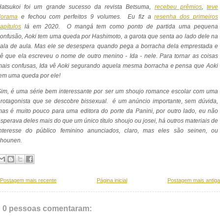
Hatsukoi foi um grande sucesso da revista Betsuma,
recebeu prêmios
,
teve
dorama
e fechou com perfeitos 9 volumes. Eu fiz a
resenha dos primeiros
apítulos
lá em 2020. O mangá tem como ponto de partida uma pequena
confusão,
Aoki tem uma queda por Hashimoto, a garota que senta ao lado dele na
ala de aula. Mas ele se desespera quando pega a borracha dela emprestada e
ê que ela escreveu o nome de outro menino - Ida - nele. Para tornar as coisas
ais confusas, Ida vê Aoki segurando aquela mesma borracha e pensa que Aoki
tem uma queda por ele!
im, é uma série bem interessante por ser um shoujo romance escolar com uma
rotagonista que se descobre bissexual. é um anúncio importante, sem dúvida,
as é muito pouco para uma editora do porte da Panini, por outro lado, eu não
sperava deles mais do que um único título shoujo ou josei, há outros materiais de
interesse do público feminino anunciados, claro, mas eles são seinen, ou
shounen.
Postagem mais recente
Página inicial
Postagem mais antiga
0 pessoas comentaram: