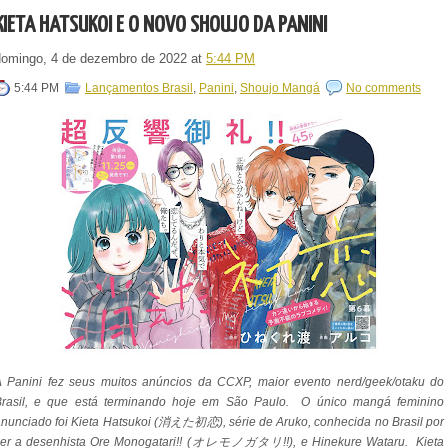
KIETA HATSUKOI É O NOVO SHOUJO DA PANINI
domingo, 4 de dezembro de 2022
at
5:44 PM
5:44 PM
Lançamentos Brasil
,
Panini
,
Shoujo Mangá
No comments
A Panini fez seus muitos anúncios da CCXP, maior evento nerd/geek/otaku do
Brasil, e que está terminando hoje em São Paulo. O único mangá feminino
nunciado foi Kieta Hatsukoi (
消えた初恋)
, série de Aruko, conhecida no Brasil por
ser a desenhista Ore Monogatari!! (オレモノガタリ!!), e Hinekure Wataru. Kieta