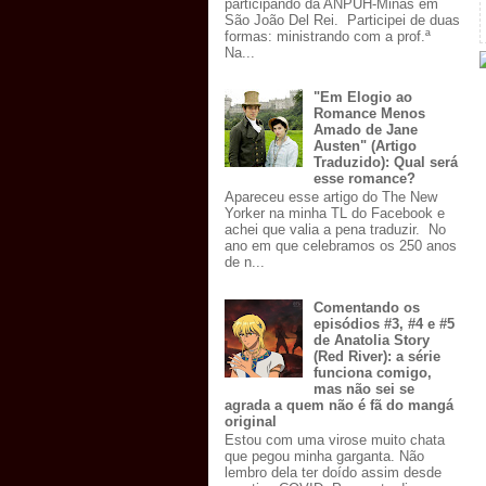
participando da ANPUH-Minas em
São João Del Rei. Participei de duas
formas: ministrando com a prof.ª
Na...
"Em Elogio ao
Romance Menos
Amado de Jane
Austen" (Artigo
Traduzido): Qual será
esse romance?
Apareceu esse artigo do The New
Yorker na minha TL do Facebook e
achei que valia a pena traduzir. No
ano em que celebramos os 250 anos
de n...
Comentando os
episódios #3, #4 e #5
de Anatolia Story
(Red River): a série
funciona comigo,
mas não sei se
agrada a quem não é fã do mangá
original
Estou com uma virose muito chata
que pegou minha garganta. Não
lembro dela ter doído assim desde