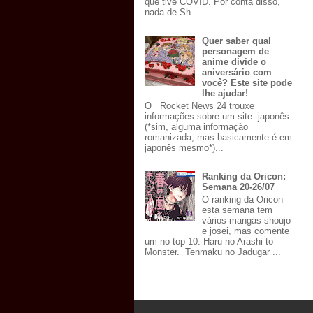
que tive COVID. Por conta disso,
nada de Sh...
Quer saber qual
personagem de
anime divide o
aniversário com
você? Este site pode
lhe ajudar!
O Rocket News 24 trouxe
informações sobre um site japonês
(*sim, alguma informação
romanizada, mas basicamente é em
japonês mesmo*)...
Ranking da Oricon:
Semana 20-26/07
O ranking da Oricon
esta semana tem
vários mangás shoujo
e josei, mas comente
um no top 10: Haru no Arashi to
Monster. Tenmaku no Jadugar ...