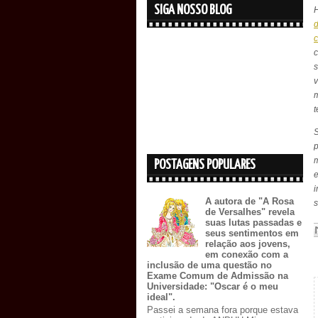
SIGA NOSSO BLOG
c
s
v
m
S
p
m
POSTAGENS POPULARES
e
A autora de "A Rosa
de Versalhes" revela
suas lutas passadas e
seus sentimentos em
relação aos jovens,
em conexão com a
inclusão de uma questão no
Exame Comum de Admissão na
Universidade: "Oscar é o meu
ideal".
Passei a semana fora porque estava