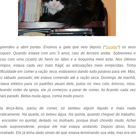
Aprendeu a abrir portas. Ensinou a gata que veio depois (*
Sookie
*) os seus
ruques. Quando estava com uns 5 anos, caiu do terceiro andar. Sobreviveu e
icou com uma cicatriz do herói no lábio e a boquinha meio torta. Nos últimos
empos, estava cada vez mais frágil, as articulações meio enrijecidas. Tinha
ificuldade em comer a ração seca, estávamos dando tudo pastoso para ele. Mas,
no sábado passado, ele estava comendo até a ração seca. Domingo de manhã,
stava elétrico para os padrões atuais dele, pulou no meu colo, brincou, miou.
uando voltei da igreja, ele já começou a parar de comer, foi ficando cada vez
ais parado. Bebia muita água, comia muito pouco.
Na terça-feira, parou de comer, só lambeu algum líquido e mais nada
raticamente. Na quarta, só bebeu água. Na quinta, quando cheguei do trabalho,
 encontrei no quintal, deitado no molhado, porque tinah chovido muito. Achei
muito surpreendente, porque ele mal estava andando. Depois disso, ficou
rostrado. Ele já tinha dado sinais de que estava terminando sua vida, mas era um