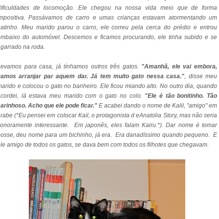
dificuldades de locomoção. Ele chegou na nossa vida meio que de forma
impositiva. Passávamos de carro e umas crianças estavam atormentando um
atinho. Meu marido parou o carro, ele correu pela cerca do prédio e entrou
embaixo do automóvel. Descemos e ficamos procurando, ele tinha subido e se
garrado na roda.
Levamos para casa, já tínhamos outros três gatos.
"Amanhã, ele vai embora,
vamos arranjar par aquem dar. Já tem muito gato nessa casa."
, disse meu
arido e colocou o gato no banheiro. Ele ficou miando alto. No outro dia, quando
acordei, lá estava meu marido com o gato no colo.
"Ele é tão bonitinho. Tão
arinhoso. Acho que ele pode ficar."
E acabei dando o nome de Kalil, "amigo" em
rabe (*Eu pensei em colocar Kail, o protagonista d eAnatolia Story, mas não seria
onoramente interessante. Em japonês, eles falam Kairu.*). Dar nome é tomar
osse, deu nome para um bichinho, já era. Era danadíssimo quando pequeno. E
le amigo de todos os gatos, se dava bem com todos os filhotes que chegavam.