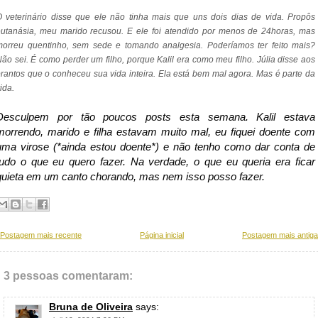
 veterinário disse que ele não tinha mais que uns dois dias de vida. Propôs
utanásia, meu marido recusou. E ele foi atendido por menos de 24horas, mas
morreu quentinho, sem sede e tomando analgesia. Poderíamos ter feito mais?
ão sei. É como perder um filho, porque Kalil era como meu filho. Júlia disse aos
rantos que o conheceu sua vida inteira. Ela está bem mal agora. Mas é parte da
ida.​
Desculpem por tão poucos posts esta semana. Kalil estava
morrendo, marido e filha estavam muito mal, eu fiquei doente com
uma virose (*ainda estou doente*) e não tenho como dar conta de
tudo o que eu quero fazer. Na verdade, o que eu queria era ficar
quieta em um canto chorando, mas nem isso posso fazer.
Postagem mais recente
Página inicial
Postagem mais antiga
3 pessoas comentaram:
Bruna de Oliveira
says: