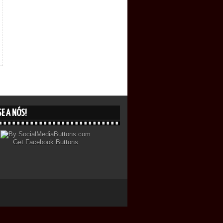
E A NÓS!
Get
Facebook Buttons