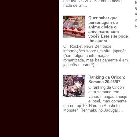
que tive COVID. Por conta disso,
g
nada de Sh...
t
Quer saber qual
personagem de
v
anime divide o
aniversário com
você? Este site pode
lhe ajudar!
O Rocket News 24 trouxe
informações sobre um site japonês
(*sim, alguma informação
romanizada, mas basicamente é em
japonês mesmo*)...
Ranking da Oricon:
Semana 20-26/07
O ranking da Oricon
esta semana tem
vários mangás shoujo
e josei, mas comente
um no top 10: Haru no Arashi to
Monster. Tenmaku no Jadugar ...