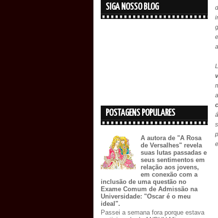
SIGA NOSSO BLOG
g
a
m
c
POSTAGENS POPULARES
á
s
p
A autora de "A Rosa
e
de Versalhes" revela
suas lutas passadas e
seus sentimentos em
relação aos jovens,
em conexão com a
inclusão de uma questão no
Exame Comum de Admissão na
Universidade: "Oscar é o meu
ideal".
Passei a semana fora porque estava