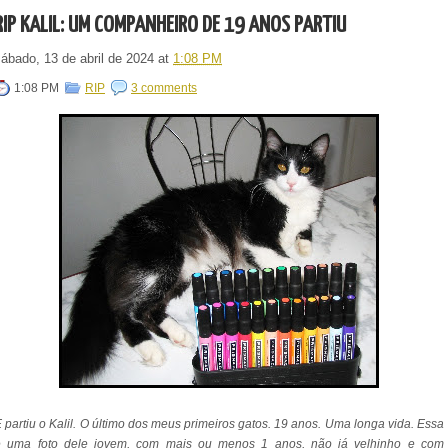
RIP KALIL: UM COMPANHEIRO DE 19 ANOS PARTIU
sábado, 13 de abril de 2024
at
1:08 PM
1:08 PM
RIP
3 comments
 partiu o Kalil. O último dos meus primeiros gatos. 19 anos. Uma longa vida. Essa
é uma foto dele jovem, com mais ou menos 1 anos, não já velhinho e com