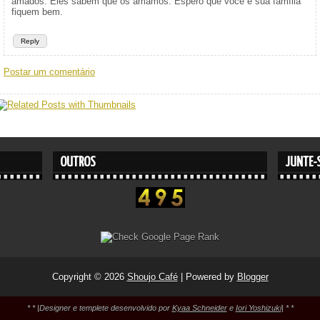
amados. Eles sabem que os amamos. Espero que você e sua família
fiquem bem.
Reply
Postar um comentário
OUTROS
JUNTE-S
Copyright ©
2026
Shoujo Café
| Powered by
Blogger
*
*
|Designer e templete desenvolvido por
Kyaa Schneider
e
Iori Yoshizuki
|
*
*