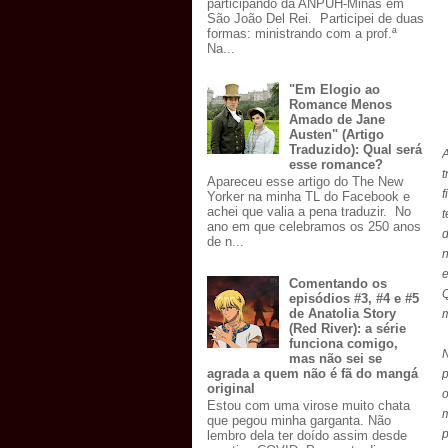
participando da ANPUH-Minas em
São João Del Rei. Participei de duas
formas: ministrando com a prof.ª
Na...
"Em Elogio ao
Romance Menos
Amado de Jane
Austen" (Artigo
Traduzido): Qual será
esse romance?
t
Apareceu esse artigo do The New
f
Yorker na minha TL do Facebook e
achei que valia a pena traduzir. No
t
ano em que celebramos os 250 anos
d
de n...
e
Comentando os
Q
episódios #3, #4 e #5
de Anatolia Story
m
(Red River): a série
funciona comigo,
mas não sei se
agrada a quem não é fã do mangá
p
original
o
Estou com uma virose muito chata
que pegou minha garganta. Não
p
lembro dela ter doído assim desde