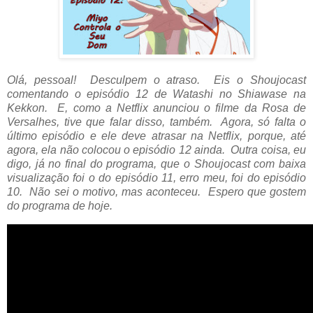
Olá, pessoal! Desculpem o atraso. Eis o Shoujocast
comentando o episódio 12 de Watashi no Shiawase na
Kekkon. E, como a Netflix anunciou o filme da Rosa de
Versalhes, tive que falar disso, também. Agora, só falta o
último episódio e ele deve atrasar na Netflix, porque, até
agora, ela não colocou o episódio 12 ainda. Outra coisa, eu
digo, já no final do programa, que o Shoujocast com baixa
visualização foi o do episódio 11, erro meu, foi do episódio
10. Não sei o motivo, mas aconteceu. Espero que gostem
do programa de hoje.