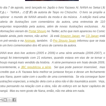
o dia 7 de agosto, será lançado no Japão o livro Yazawa Ai: NANA no Sekai (矢
沢あい『NANA』の世界) de autoria de Taiyo no Chizucho. O livro se propõe a
explorar o mundo de NANA através da moda e da música. A edição trará uma
galeria de ilustrações com comentários da autora, uma entrevista de 110
perguntas respondida pela autora, além de novas ilustrações exclusivas. As
informações vieram do
Portal Shoujo
no Twitter, acho que nem apareceu no Comic
atalie ainda, pelo menos, não achei. Já está
Amazon Japan
, no
CD Japan
está
em pré-venda e na
Animate
, também. O
Pro Shoujo Spain
informou que se trata
e um livro comemorativo dos 40 anos de carreira da autora.
ANA teve dois live actions (2005 e 2006) e uma série animada (2006-2007), o
angá foi interrompido com 21 volumes, quando estava em vias de se tornar o
houjo mangá mais vendido da história. A série permanece em hiato desde 2009,
recentemente, a
JBC republicou a série
. Sei que pode parecer insensível, mas
credito que a Ai Yazawa faria melhor se juntasse forças e desse um fechamento
ara Nana, quem sabe com o auxílio de uma correteirista. Se ela consegue fazer
lustrações especiais, a relação dela com a obra não é tão traumática assim. Veja,
stou pensando na relação com a obra, não do esforço em se fazer capítulos de
angá. Mas eu nem gosto de Nana, então, não me afeta em nada.