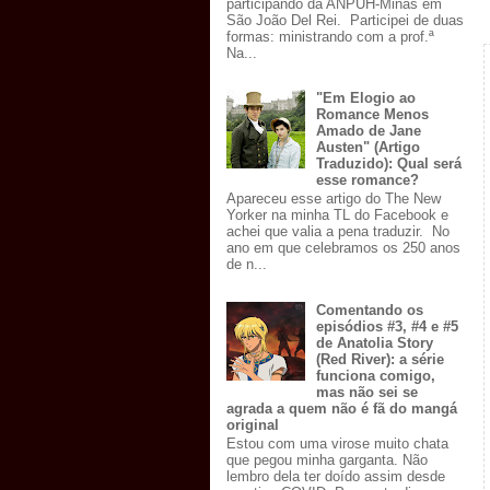
participando da ANPUH-Minas em
São João Del Rei. Participei de duas
formas: ministrando com a prof.ª
Na...
"Em Elogio ao
Romance Menos
Amado de Jane
Austen" (Artigo
Traduzido): Qual será
esse romance?
Apareceu esse artigo do The New
Yorker na minha TL do Facebook e
achei que valia a pena traduzir. No
ano em que celebramos os 250 anos
de n...
Comentando os
episódios #3, #4 e #5
de Anatolia Story
(Red River): a série
funciona comigo,
mas não sei se
agrada a quem não é fã do mangá
original
Estou com uma virose muito chata
que pegou minha garganta. Não
lembro dela ter doído assim desde