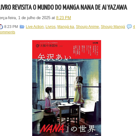
LIVRO REVISITA O MUNDO DO MANGÁ NANA DE AI YAZAWA
erça-feira, 1 de julho de 2025
at
8:23 PM
8:23 PM
Live Action
,
Livros
,
Mangá-ka
,
Shoujo Anime
,
Shoujo Mangá
4
comments