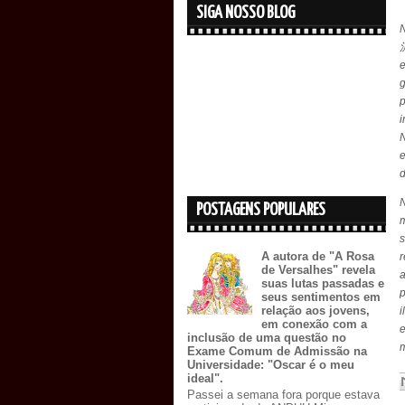
SIGA NOSSO BLOG
N
N
d
N
POSTAGENS POPULARES
m
s
A autora de "A Rosa
de Versalhes" revela
a
suas lutas passadas e
p
seus sentimentos em
relação aos jovens,
i
em conexão com a
e
inclusão de uma questão no
m
Exame Comum de Admissão na
Universidade: "Oscar é o meu
ideal".
Passei a semana fora porque estava