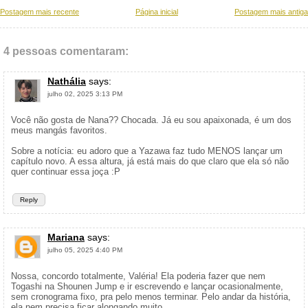
Postagem mais recente
Página inicial
Postagem mais antiga
4 pessoas comentaram:
Nathália
says:
julho 02, 2025 3:13 PM
Você não gosta de Nana?? Chocada. Já eu sou apaixonada, é um dos
meus mangás favoritos.
Sobre a notícia: eu adoro que a Yazawa faz tudo MENOS lançar um
capítulo novo. A essa altura, já está mais do que claro que ela só não
quer continuar essa joça :P
Reply
Mariana
says:
julho 05, 2025 4:40 PM
Nossa, concordo totalmente, Valéria! Ela poderia fazer que nem
Togashi na Shounen Jump e ir escrevendo e lançar ocasionalmente,
sem cronograma fixo, pra pelo menos terminar. Pelo andar da história,
ela nem precisa ficar alongando muito