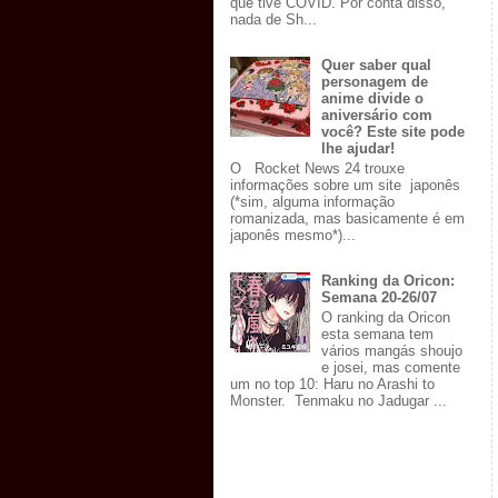
que tive COVID. Por conta disso,
nada de Sh...
Quer saber qual
personagem de
anime divide o
aniversário com
você? Este site pode
lhe ajudar!
O Rocket News 24 trouxe
informações sobre um site japonês
(*sim, alguma informação
romanizada, mas basicamente é em
japonês mesmo*)...
Ranking da Oricon:
Semana 20-26/07
O ranking da Oricon
esta semana tem
vários mangás shoujo
e josei, mas comente
um no top 10: Haru no Arashi to
Monster. Tenmaku no Jadugar ...