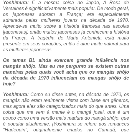
Yoshimura:
É a mesma coisa no Japão, A Rosa de
Versalhes é significativamente mais popular. De modo geral,
os japoneses adoram a França; era especialmente
admirada pelas mulheres jovens na década de 1970.
Aprende-se muito sobre a história francesa nas escolas
[japonesas], então muitos japoneses já conhecem a história
da França. A tragédia de Maria Antonieta está muito
presente em seus corações, então é algo muito natural para
as mulheres japonesas.
Os temas BL ainda exercem grande influência nos
mangás shōjo. Mas eu me pergunto se existem outras
maneiras pelas quais você acha que os mangás shōjo
da década de 1970 influenciam os mangás shōjo de
hoje?
Yoshimura:
Como eu disse antes, na década de 1970, os
mangás não eram realmente vistos com base em gêneros,
mas agora eles são categorizados mais do que antes. Uma
coisa que me vem à mente é o mangá josei, que é um
pouco como uma versão mais madura do mangá shōjo, que
é popular atualmente. [Yoshimura se refere aos romances
"Harlequin", originalmente criados no Canadá, que