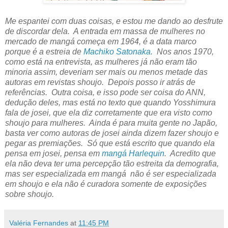
Me espantei com duas coisas, e estou me dando ao desfrute
de discordar dela. A entrada em massa de mulheres no
mercado de mangá começa em 1964, é a data marco
porque é a estreia de
Machiko Satonaka
. Nos anos 1970,
como está na entrevista, as mulheres já não eram tão
minoria assim, deveriam ser mais ou menos metade das
autoras em revistas shoujo. Depois posso ir atrás de
referências. Outra coisa, e isso pode ser coisa do ANN,
dedução deles, mas está no texto que quando Yosshimura
fala de josei, que ela diz corretamente que era visto como
shoujo para mulheres. Ainda é para muita gente no Japão,
basta ver como autoras de josei ainda dizem fazer shoujo e
pegar as premiações. Só que está escrito que quando ela
pensa em josei, pensa em
mangá Harlequin
. Acredito que
ela não deva ter uma percepção tão estreita da demografia,
mas ser especializada em mangá não é ser especializada
em shoujo e ela não é curadora somente de exposições
sobre shoujo.
Valéria Fernandes
at
11:45 PM