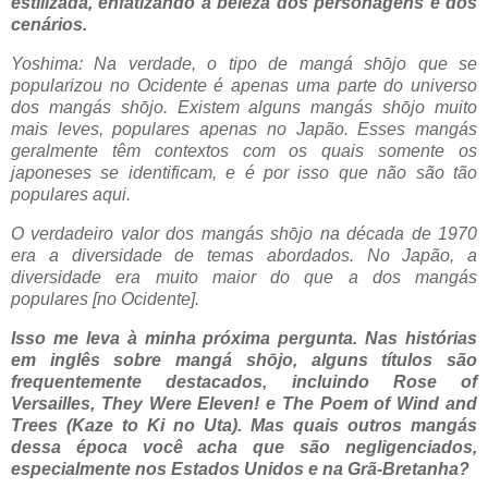
estilizada, enfatizando a beleza dos personagens e dos
cenários.
Yoshima: Na verdade, o tipo de mangá shōjo que se
popularizou no Ocidente é apenas uma parte do universo
dos mangás shōjo. Existem alguns mangás shōjo muito
mais leves, populares apenas no Japão. Esses mangás
geralmente têm contextos com os quais somente os
japoneses se identificam, e é por isso que não são tão
populares aqui.
O verdadeiro valor dos mangás shōjo na década de 1970
era a diversidade de temas abordados. No Japão, a
diversidade era muito maior do que a dos mangás
populares [no Ocidente].
Isso me leva à minha próxima pergunta. Nas histórias
em inglês sobre mangá shōjo, alguns títulos são
frequentemente destacados, incluindo Rose of
Versailles, They Were Eleven! e The Poem of Wind and
Trees (Kaze to Ki no Uta). Mas quais outros mangás
dessa época você acha que são negligenciados,
especialmente nos Estados Unidos e na Grã-Bretanha?