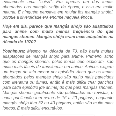
exatamente uma "coisa". Era apenas um dos temas
abordados nos mangás shōjo da época, e isso era muito
natural. E ninguém pensava em rotular [os mangás shōjo],
porque a diversidade era enorme naquela época.
Hoje em dia, parece que mangás shōjo são adaptados
para anime com muito menos frequência do que
mangás shonen. Mangás shōjo eram mais adaptados na
década de 1970?
Yoshimura:
Mesmo na década de 70, não havia muitas
adaptações de mangás shōjo para anime. Primeiro, acho
que os mangás shonen, pelos temas que exploram, são
muito mais fáceis de transformar em anime. Animes exigem
um tempo de tela menor por episódio. Acho que os temas
abordados pelos mangás shōjo são muito mais parecidos
com literatura ou filmes, então é mais difícil criar ganchos
para cada episódio [de anime] do que para mangás shonen.
Mangás shonen geralmente são publicados em revistas, e
cada publicação tem cerca de 16 a 20 páginas, enquanto
mangás shōjo têm 32 ou 40 páginas, então são muito mais
longos. É mais difícil encurtá-los.