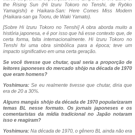
the Rising Sun (Hi Izuru Tokoro no Tenshi, de Ryōko
Yamagishi) e Haikara-San: Here Comes Miss Modern
(Haikara-san ga Tooru, de Waki ​​Yamato).
[Sobre Hi Izuru Tokoro no Tenshi] A obra aborda muito a
história japonesa, e é por isso que há esse contexto que, de
certa forma, falta internacionalmente. Hi Izuru Tokoro no
Tenshi foi uma obra simbólica para a época; teve um
impacto significativo em uma certa geração.
Se você tivesse que chutar, qual seria a proporção de
leitores japoneses do mercado shōjo na década de 1970
que eram homens?
Yoshimura:
Se eu realmente tivesse que chutar, diria que
era de 20 a 30%.
Alguns mangás shōjo da década de 1970 popularizaram
temas BL nesse formato. Os jornais japoneses e os
comentaristas da mídia tradicional no Japão notaram
isso e reagiram?
Yoshimura:
Na década de 1970, o gênero BL ainda não era