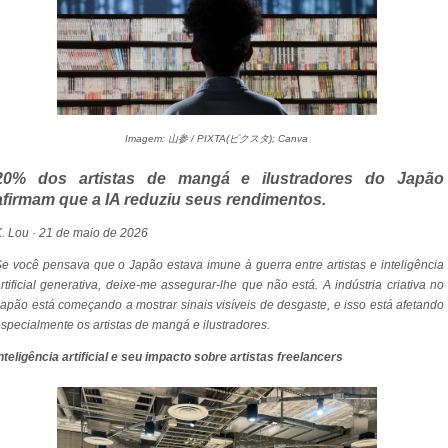
Imagem: 山参 / PIXTA(ピクスタ); Canva
20% dos artistas de mangá e ilustradores do Japão
afirmam que a IA reduziu seus rendimentos.
. Lou · 21 de maio de 2026
e você pensava que o Japão estava imune à guerra entre artistas e inteligência
rtificial generativa, deixe-me assegurar-lhe que não está. A indústria criativa no
apão está começando a mostrar sinais visíveis de desgaste, e isso está afetando
specialmente os artistas de mangá e ilustradores.
nteligência artificial e seu impacto sobre artistas freelancers