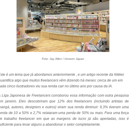
Foto: Jay Allen / Unseen Japan
ste é um tema que já abordamos anteriormente , e um artigo recente da Nikkei
uantifica algo que muitos freelancers vêm dizendo há meses: cerca de um em
ada cinco ilustradores viu sua renda cair no último ano por causa da IA.
 Liga Japonesa de Freelancers corroborou essa informação com outra pesquisa
m janeiro. Eles descobriram que 12% dos freelancers (incluindo artistas de
angá, autores, designers e outros) viram sua renda diminuir: 9,3% tiveram uma
erda de 10 a 50% e 2,7% relataram uma perda de 50% ou mais. Para uma força
de trabalho freelancer em que as margens de lucro já são apertadas, isso é
uficiente para levar alguns a abandonar o setor completamente.