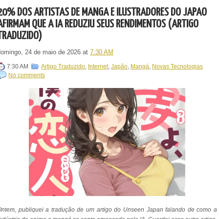
20% DOS ARTISTAS DE MANGÁ E ILUSTRADORES DO JAPÃO
AFIRMAM QUE A IA REDUZIU SEUS RENDIMENTOS (ARTIGO
TRADUZIDO)
domingo, 24 de maio de 2026
at
7:30 AM
7:30 AM
Artigo Traduzido
,
Internet
,
Japão
,
Mangá
,
Novas Tecnologias
No comments
Ontem, publiquei a tradução de um artigo do Unseen Japan falando de como a