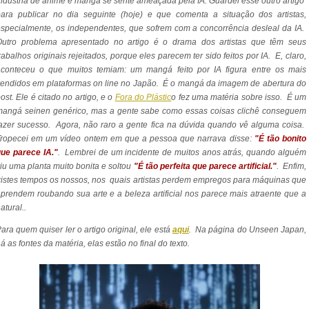
ndústria de anime e mangá se sente ameaçada pela IA. Guardei esse outro artigo
ara publicar no dia seguinte (hoje) e que comenta a situação dos artistas,
specialmente, os independentes, que sofrem com a concorrência desleal da IA.
Outro problema apresentado no artigo é o drama dos artistas que têm seus
rabalhos originais rejeitados, porque eles parecem ter sido feitos por IA. E, claro,
aconteceu o que muitos temiam: um mangá feito por IA figura entre os mais
endidos em plataformas on line no Japão. É o mangá da imagem de abertura do
ost. Ele é citado no artigo, e o
Fora do Plástic
o fez uma matéria sobre isso. É um
mangá seinen genérico, mas a gente sabe como essas coisas clichê conseguem
azer sucesso. Agora, não raro a gente fica na dúvida quando vê alguma coisa.
Tropecei em um vídeo ontem em que a pessoa que narrava disse:
"É tão bonito
ue parece IA."
. Lembrei de um incidente de muitos anos atrás, quando alguém
iu uma planta muito bonita e soltou
"É tão perfeita que parece artificial."
. Enfim,
ristes tempos os nossos, nos quais artistas perdem empregos para máquinas que
prendem roubando sua arte e a beleza artificial nos parece mais atraente que a
atural..
ara quem quiser ler o artigo original, ele está
aqui
. Na página do Unseen Japan,
á as fontes da matéria, elas estão no final do texto.