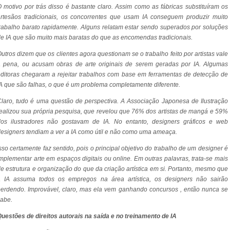
 motivo por trás disso é bastante claro. Assim como as fábricas substituíram os
rtesãos tradicionais, os concorrentes que usam IA conseguem produzir muito
rabalho barato rapidamente. Alguns relatam estar sendo superados por soluções
e IA que são muito mais baratas do que as encomendas tradicionais.
utros dizem que os clientes agora questionam se o trabalho feito por artistas vale
a pena, ou acusam obras de arte originais de serem geradas por IA. Algumas
ditoras chegaram a rejeitar trabalhos com base em ferramentas de detecção de
A que são falhas, o que é um problema completamente diferente.
laro, tudo é uma questão de perspectiva. A Associação Japonesa de Ilustração
ealizou sua própria pesquisa, que revelou que 76% dos artistas de mangá e 59%
dos ilustradores não gostavam de IA. No entanto, designers gráficos e web
esigners tendiam a ver a IA como útil e não como uma ameaça.
sso certamente faz sentido, pois o principal objetivo do trabalho de um designer é
mplementar arte em espaços digitais ou online. Em outras palavras, trata-se mais
e estrutura e organização do que da criação artística em si. Portanto, mesmo que
a IA assuma todos os empregos na área artística, os designers não sairão
erdendo. Improvável, claro, mas ela vem ganhando concursos , então nunca se
abe.
uestões de direitos autorais na saída e no treinamento de IA