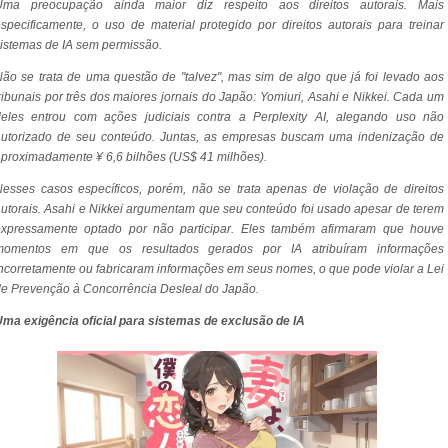
Uma preocupação ainda maior diz respeito aos direitos autorais. Mais
specificamente, o uso de material protegido por direitos autorais para treinar
istemas de IA sem permissão.
ão se trata de uma questão de "talvez", mas sim de algo que já foi levado aos
ribunais por três dos maiores jornais do Japão: Yomiuri, Asahi e Nikkei. Cada um
deles entrou com ações judiciais contra a Perplexity AI, alegando uso não
autorizado de seu conteúdo. Juntas, as empresas buscam uma indenização de
proximadamente ¥ 6,6 bilhões (US$ 41 milhões).
esses casos específicos, porém, não se trata apenas de violação de direitos
utorais. Asahi e Nikkei argumentam que seu conteúdo foi usado apesar de terem
expressamente optado por não participar. Eles também afirmaram que houve
momentos em que os resultados gerados por IA atribuíram informações
ncorretamente ou fabricaram informações em seus nomes, o que pode violar a Lei
e Prevenção à Concorrência Desleal do Japão.
ma exigência oficial para sistemas de exclusão de IA