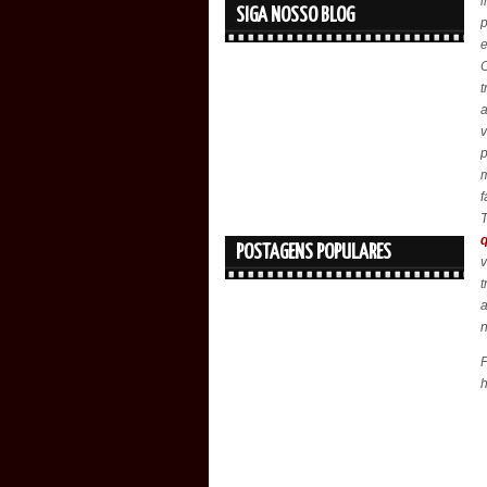
i
SIGA NOSSO BLOG
p
e
t
v
p
f
q
POSTAGENS POPULARES
v
t
a
n
P
h