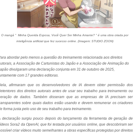
O mangá " Minha Querida Esposa, Você Quer Ser Minha Amante? " é uma obra criada por
inteligência artificial que fez sucesso online. (Imagem: STUDIO ZOON)
ara abordar pelo menos a questão do treinamento relacionada aos direitos
utorais, a Associação de Cartunistas do Japão e a Associação de Animação do
apão divulgaram uma declaração conjunta em 31 de outubro de 2025,
untamente com 17 grandes editoras.
Nela, afirmaram que os desenvolvedores de IA devem obter permissão dos
etentores dos direitos autorais antes de usar seu trabalho para treinamento ou
geração de dados. Também disseram que as empresas de IA precisam ser
ransparentes sobre quais dados estão usando e devem remunerar os criadores
e forma justa pelo uso de seu trabalho para treinamento.
A declaração surgiu pouco depois do lançamento da ferramenta de geração de
ídeos Sora2 da OpenAI, que foi testada por usuários online, que descobriram ser
ossível criar vídeos muito semelhantes a obras específicas protegidas por direitos