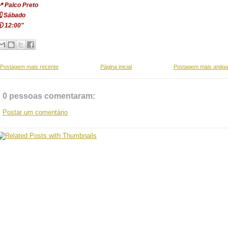
 Palco Preto
️ Sábado
 12:00"
Postagem mais recente
Página inicial
Postagem mais antiga
0 pessoas comentaram:
Postar um comentário