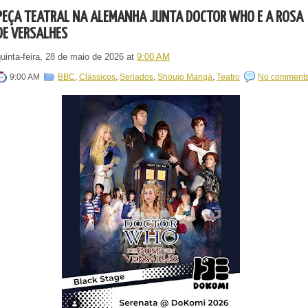
PEÇA TEATRAL NA ALEMANHA JUNTA DOCTOR WHO E A ROSA
DE VERSALHES
uinta-feira, 28 de maio de 2026
at
9:00 AM
9:00 AM
BBC
,
Clássicos
,
Seriados
,
Shoujo Mangá
,
Teatro
No comment