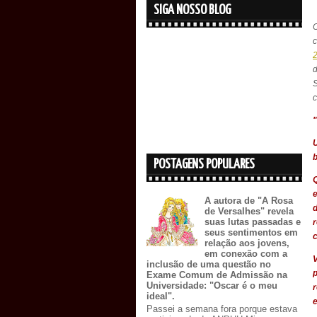
SIGA NOSSO BLOG
c
S
b
POSTAGENS POPULARES
A autora de "A Rosa
d
de Versalhes" revela
suas lutas passadas e
r
seus sentimentos em
c
relação aos jovens,
em conexão com a
inclusão de uma questão no
Exame Comum de Admissão na
Universidade: "Oscar é o meu
ideal".
e
Passei a semana fora porque estava