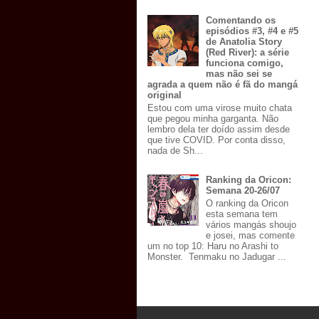
Comentando os
episódios #3, #4 e #5
de Anatolia Story
(Red River): a série
funciona comigo,
mas não sei se
agrada a quem não é fã do mangá
original
Estou com uma virose muito chata
que pegou minha garganta. Não
lembro dela ter doído assim desde
que tive COVID. Por conta disso,
nada de Sh...
Ranking da Oricon:
Semana 20-26/07
O ranking da Oricon
esta semana tem
vários mangás shoujo
e josei, mas comente
um no top 10: Haru no Arashi to
Monster. Tenmaku no Jadugar ...