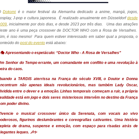
O
Dokomi
é o maior festival da Alemanha dedicado a anime, mangá, jogos,
osplay, J-pop e cultura japonesa. É realizado anualmente em Düsseldorf
desde
2009
, inicialmente por dois dias, e desde 2023 por três dias. Uma das atrações
deste ano é uma peça crossover de DOCTOR WHO com a Rosa de Versalhes.
im, é isso mesmo! Para quem estiver interessado em saber qual a proposta, o
conteúdo do
post do evento
está abaixo:
"🎭 Apresentando o espetáculo: “Doctor Who - A Rosa de Versalhes”
Um Senhor do Tempo errante, um comandante em conflito e uma revolução à
eira do caos.
Quando a TARDIS aterrissa na França do século XVIII, o Doutor e Donna
encontram não apenas ideais revolucionários, mas também Lady Oscar,
ividida entre o dever e a emoção. Linhas temporais começam a ruir, a própria
ealidade está em jogo e dois seres misteriosos intervêm no destino da França
om poder divino.
Vivencie o musical crossover único da Serenata, com vocais ao vivo
poderosos, figurinos deslumbrantes e coreografias cativantes. Uma história
repleta de drama, suspense e emoção, com espaço para risadas atrás de
legantes leques. 🎶✨