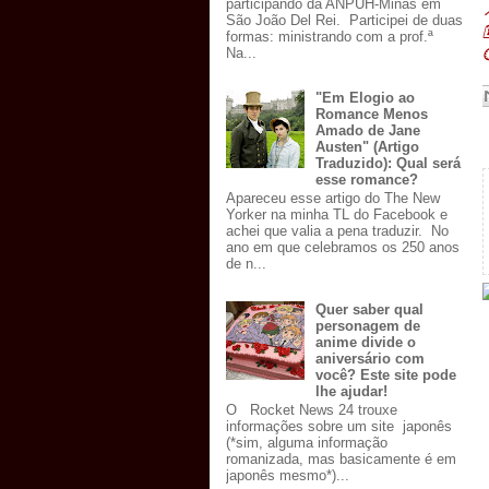
participando da ANPUH-Minas em

São João Del Rei. Participei de duas

formas: ministrando com a prof.ª
Na...

"Em Elogio ao
Romance Menos
Amado de Jane
Austen" (Artigo
Traduzido): Qual será
esse romance?
Apareceu esse artigo do The New
Yorker na minha TL do Facebook e
achei que valia a pena traduzir. No
ano em que celebramos os 250 anos
de n...
Quer saber qual
personagem de
anime divide o
aniversário com
você? Este site pode
lhe ajudar!
O Rocket News 24 trouxe
informações sobre um site japonês
(*sim, alguma informação
romanizada, mas basicamente é em
japonês mesmo*)...