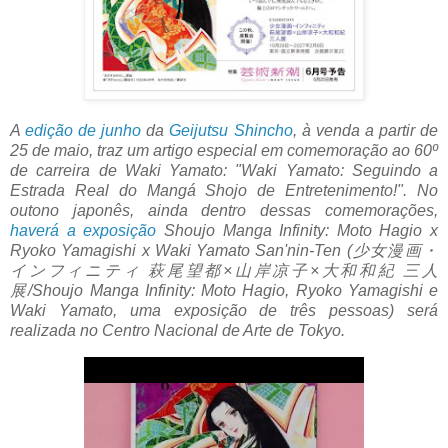
A
edição de junho
da
Geijutsu Shincho
, à venda a partir de
25 de maio, traz um artigo especial em comemoração ao 60º
de carreira de Waki ​​Yamato: "Waki Yamato: Seguindo a
Estrada Real do Mangá Shojo de Entretenimento!". No
outono japonês, ainda dentro dessas comemorações,
haverá a exposição
Shoujo Manga Infinity: Moto Hagio x
Ryoko Yamagishi x Waki ​​Yamato San'nin-Ten (少女漫画・
インフィニティ 萩尾望都×山岸凉子×大和和紀 三人
展/Shoujo Manga Infinity: Moto Hagio, Ryoko Yamagishi e
Waki ​​​​Yamato, uma exposição de três pessoas) será
realizada no Centro Nacional de Arte de Tokyo.