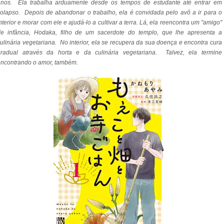
anos. Ela trabalha arduamente desde os tempos de estudante até entrar em
olapso. Depois de abandonar o trabalho, ela é convidada pelo avô a ir para o
nterior e morar com ele e ajudá-lo a cultivar a terra. Lá, ela reencontra um "amigo"
de infância, Hodaka, filho de um sacerdote do templo, que lhe apresenta a
ulinária vegetariana. No interior, ela se recupera da sua doença e encontra cura
gradual através da horta e da culinária vegetariana. Talvez, ela termine
encontrando o amor, também.