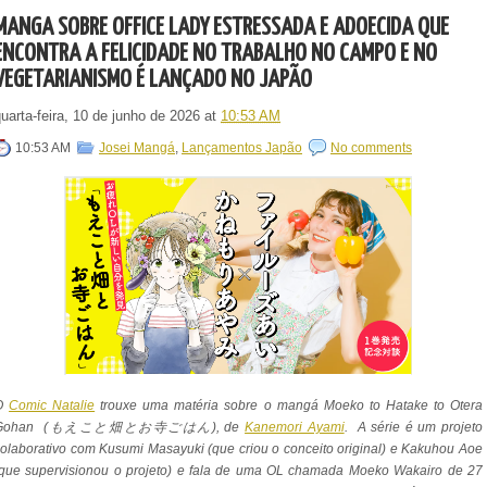
MANGÁ SOBRE OFFICE LADY ESTRESSADA E ADOECIDA QUE
ENCONTRA A FELICIDADE NO TRABALHO NO CAMPO E NO
VEGETARIANISMO É LANÇADO NO JAPÃO
uarta-feira, 10 de junho de 2026
at
10:53 AM
10:53 AM
Josei Mangá
,
Lançamentos Japão
No comments
O
Comic Natalie
trouxe uma matéria sobre o mangá Moeko to Hatake to Otera
Gohan (もえこと畑とお寺ごはん), de
Kanemori Ayami
. A série é um projeto
olaborativo com Kusumi Masayuki (que criou o conceito original) e Kakuhou Aoe
(que supervisionou o projeto) e fala de uma OL chamada Moeko Wakairo de 27