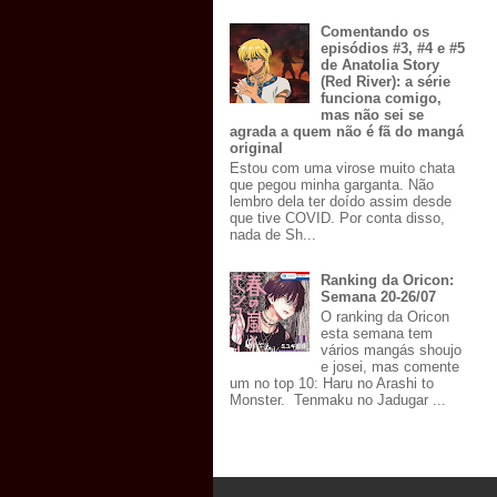
Comentando os
episódios #3, #4 e #5
de Anatolia Story
(Red River): a série
funciona comigo,
mas não sei se
agrada a quem não é fã do mangá
original
Estou com uma virose muito chata
que pegou minha garganta. Não
lembro dela ter doído assim desde
que tive COVID. Por conta disso,
nada de Sh...
Ranking da Oricon:
Semana 20-26/07
O ranking da Oricon
esta semana tem
vários mangás shoujo
e josei, mas comente
um no top 10: Haru no Arashi to
Monster. Tenmaku no Jadugar ...