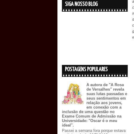
SIGA NOSSO BLOG
c
i
c
POSTAGENS POPULARES
A autora de "A Rosa
de Versalhes" revela
suas lutas passadas e
seus sentimentos em
relação aos jovens,
em conexão com a
inclusão de uma questão no
Exame Comum de Admissão na
Universidade: "Oscar é o meu
ideal".
Passei a semana fora porque estava