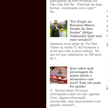
participando da ANPUH-Minas em
São João Del Rei. Participei de duas
formas: ministrando com a prof.ª
Na...
e
m
"Em Elogio ao
Romance Menos
Amado de Jane
Austen" (Artigo
s
Traduzido): Qual será
esse romance?
Apareceu esse artigo do The New
Yorker na minha TL do Facebook e
achei que valia a pena traduzir. No
ano em que celebramos os 250 anos
de n...
Quer saber qual
personagem de
anime divide o
aniversário com
você? Este site pode
lhe ajudar!
O Rocket News 24 trouxe
informações sobre um site japonês
(*sim, alguma informação
romanizada, mas basicamente é em
japonês mesmo*)...