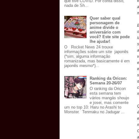
e
que tive COVID. Por conta disso,
nada de Sh...
a
m
Quer saber qual
personagem de
E
anime divide o
o
aniversário com
você? Este site pode
lhe ajudar!
s
O Rocket News 24 trouxe
a
informações sobre um site japonês
(*sim, alguma informação
v
romanizada, mas basicamente é em
e
japonês mesmo*)...
e
s
Ranking da Oricon:
d
Semana 20-26/07
c
O ranking da Oricon
esta semana tem
m
vários mangás shoujo
e josei, mas comente
Q
um no top 10: Haru no Arashi to
Monster. Tenmaku no Jadugar ...
é
e
n
a