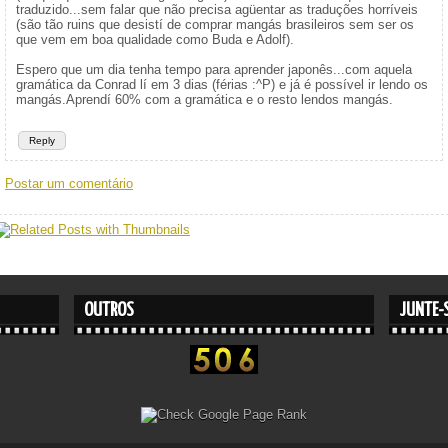
traduzido...sem falar que não precisa agüentar as traduções horríveis
(são tão ruins que desistí de comprar mangás brasileiros sem ser os
que vem em boa qualidade como Buda e Adolf).
Espero que um dia tenha tempo para aprender japonês...com aquela
gramática da Conrad lí em 3 dias (férias :^P) e já é possível ir lendo os
mangás.Aprendí 60% com a gramática e o resto lendos mangás.
Reply
Postar um comentário
OUTROS
JUNTE-S