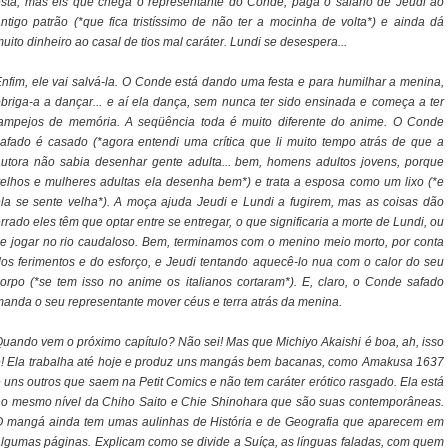
stá, mas eis que chega o representante do Conde, paga o salário de Jeudi ao
ntigo patrão (*que fica tristíssimo de não ter a mocinha de volta*) e ainda dá
uito dinheiro ao casal de tios mal caráter. Lundi se desespera...
nfim, ele vai salvá-la. O Conde está dando uma festa e para humilhar a menina,
briga-a a dançar... e aí ela dança, sem nunca ter sido ensinada e começa a ter
lampejos de memória. A seqüência toda é muito diferente do anime. O Conde
afado é casado (*agora entendi uma crítica que li muito tempo atrás de que a
utora não sabia desenhar gente adulta... bem, homens adultos jovens, porque
elhos e mulheres adultas ela desenha bem*) e trata a esposa como um lixo (*e
la se sente velha*). A moça ajuda Jeudi e Lundi a fugirem, mas as coisas dão
rrado eles têm que optar entre se entregar, o que significaria a morte de Lundi, ou
e jogar no rio caudaloso. Bem, terminamos com o menino meio morto, por conta
os ferimentos e do esforço, e Jeudi tentando aquecê-lo nua com o calor do seu
orpo (*se tem isso no anime os italianos cortaram*). E, claro, o Conde safado
anda o seu representante mover céus e terra atrás da menina.
uando vem o próximo capítulo? Não sei! Mas que Michiyo Akaishi é boa, ah, isso
! Ela trabalha até hoje e produz uns mangás bem bacanas, como Amakusa 1637
 uns outros que saem na Petit Comics e não tem caráter erótico rasgado. Ela está
o mesmo nível da Chiho Saito e Chie Shinohara que são suas contemporâneas.
O mangá ainda tem umas aulinhas de História e de Geografia que aparecem em
lgumas páginas. Explicam como se divide a Suíça, as línguas faladas, com quem