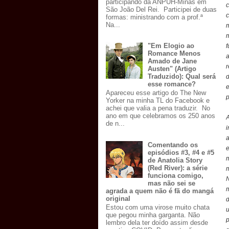
participando da ANPUH-Minas em
c
São João Del Rei. Participei de duas
c
formas: ministrando com a prof.ª
Na...
m
"Em Elogio ao
f
Romance Menos
Amado de Jane
r
Austen" (Artigo
Traduzido): Qual será
esse romance?
e
Apareceu esse artigo do The New
p
Yorker na minha TL do Facebook e
achei que valia a pena traduzir. No
ano em que celebramos os 250 anos
A
de n...
i
a
Comentando os
episódios #3, #4 e #5
m
de Anatolia Story
(Red River): a série
m
funciona comigo,
N
mas não sei se
m
agrada a quem não é fã do mangá
original
d
Estou com uma virose muito chata
u
que pegou minha garganta. Não
p
lembro dela ter doído assim desde