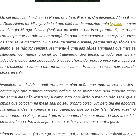
ão sei quem aqui está lendo Honoo no Alpen Rose ou simplesmente Alpen Rose
u Rosa Alpina de Michiyo Akaishi que está sendo traduzido pelo
Ivyscan
e antes
elo Shoujo Manga Outline (*vai sair na Itália e, por isso, pararam*), acho que
fazia tempo que eu não lia um mangá tão bom. Absolutamente
old style
, do início
os anos 80, e magnífico. Eu cismei de baixar o anime, peguei uns episódios em
taliano e, se não for censura, realmente é uma das séries animadas que mais se
distanciam do mangá original no tratamento dos temas. Li tudo que tinham
raduzido e estou aqui angustiada e quase chorando, porque você vai a ação vai
um crescendo e termina em um gancho atroz... Enfim, não estou mais dizendo
oisa com coisa...
Resumindo a história: Lundi era um menino órfão que morava com os tios...
aquele tipo que torturam crianças órfãs e só se interessam pelo dinheiro delas
*no anime eles não existem*) e como todo bom órfão o menino não sabe que a
omida que colocam na mesa saiu do seu próprio bolso. Um belo dia ele encontra
uma menina desmemoriada e seu papagaio que só sabe falar "alpen rose". O
enino mora na Suíça e fala francês, a menina desmemoriada de seis anos fala
omente alemão. Ele a leva para casa e os tios a acolhem a contra gosto.
Pulamos sete anos (*o mangá começa aqui, o resto aparece em flashback, ao