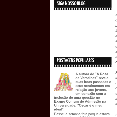
SIGA NOSSO BLOG
N
o
p
d
i
t
n
POSTAGENS POPULARES
c
A autora de "A Rosa
d
de Versalhes" revela
suas lutas passadas e
(
seus sentimentos em
c
relação aos jovens,
em conexão com a
inclusão de uma questão no
m
Exame Comum de Admissão na
s
Universidade: "Oscar é o meu
ideal".
Passei a semana fora porque estava