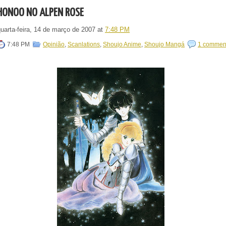
HONOO NO ALPEN ROSE
quarta-feira, 14 de março de 2007
at
7:48 PM
7:48 PM
Opinião
,
Scanlations
,
Shoujo Anime
,
Shoujo Mangá
1 commen