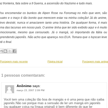
az fronteira, fala sobre a II Guerra, a ascensão do Nazismo e tudo mais.
Vou encomendar os bunkos de Alpen Rose na Fonomag no mês que vem, são
uatro e o traço é tão bonito que merecem estar na minha coleção! Já do anime,
evo desistir, nunca vi amaciarem tanto uma história. De qualquer forma, é mais
ma das lacunas em nosso país. O anime tinha que ter sido exibido aqui e é muito
emocionante, mesmo que censurado. Já o mangá, só importando da Itália ou
prendendo japonês. Não acho que apareça nos EUA. Tomara que o Ivyscan leve
té o final.
Postagem mais recente
Página inicial
Postagem mais antiga
1 pessoas comentaram:
Anônimo
says:
março 15, 2007 2:09 PM
Você tem uma coleção tão boa de mangás e é uma pena que não saiba
japonês.Não sei porque mas a sensaão de ler um mangá em japonês
(ou qualquer coisa na língua original) é bem diferente do que ler