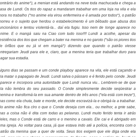
ontrário do anime*), a menian está andando na neve toda machucada e chega a
asa de Lundi. Os tios do rapaz a mandaram trabalhar em uma loja na vila e ela
ora no trabalho (*no anime ela virou enfermeira e é amada por todos*), o patrão
morreu e o sujeito que herdou o estabelecimento é um bêbado que abusa dos
uncionários e tentou violentá-la... daí ela fugiu. Isso nem de longe aparece no
anime. E o mangá saiu na Ciao com tudo isso!!!! Lundi a acolhe, apesar da
esistência dos tios que chegam a bater na menina e no garoto (*são os piores tios
de órfãos que eu já vi em mangá*) dizendo que quando o patrão viesse
ntregariam Jeudi para ele e, claro, que a menina teria que trabalhar duro para
agar sua estadia.
lguns dias se passam e um conde playboy aparece na vila, ele está caçando e
ria matar o papagaio de Jeudi. Lundi salva o pássaro e é ferido pelo conde. Jeudi
parece e incorpora uma autoridade que Lundi nunca viu... Lembrem-se de que
ela não lembra do seu passado. O Conde simplesmente decide seqüestrar a
enina e transformá-la em sua amante dentro de três anos (*ela está com treze*),
as como ela chuta, bate e morde, ele decide escravizá-la e obrigá-la a trabalhar.
o anime não fica clro o que o Conde deseja com ela... ou melhor, a gnte sabe,
as a coisa não é dita com todas as pelavras. Lundi muito ferido tenta ir atrás
eles, mas o Conde está de carro e o menino a cavalo. Ele cai e é abrigado em
ma igreja. Ao voltar para casa, já que estava indo até a polícia, encontra com o
atrão da menina que a quer de volta. Seus tios exigem que ele diga onde ela