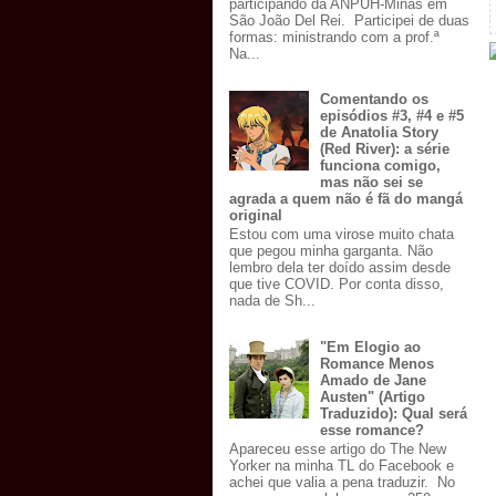
participando da ANPUH-Minas em
São João Del Rei. Participei de duas
formas: ministrando com a prof.ª
Na...
Comentando os
episódios #3, #4 e #5
de Anatolia Story
(Red River): a série
funciona comigo,
mas não sei se
agrada a quem não é fã do mangá
original
Estou com uma virose muito chata
que pegou minha garganta. Não
lembro dela ter doído assim desde
que tive COVID. Por conta disso,
nada de Sh...
"Em Elogio ao
Romance Menos
Amado de Jane
Austen" (Artigo
Traduzido): Qual será
esse romance?
Apareceu esse artigo do The New
Yorker na minha TL do Facebook e
achei que valia a pena traduzir. No