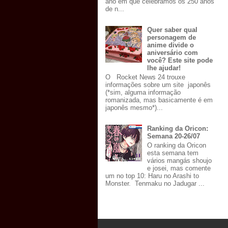
ano em que celebramos os 250 anos
de n...
Quer saber qual
personagem de
anime divide o
aniversário com
você? Este site pode
lhe ajudar!
O Rocket News 24 trouxe
informações sobre um site japonês
(*sim, alguma informação
romanizada, mas basicamente é em
japonês mesmo*)...
Ranking da Oricon:
Semana 20-26/07
O ranking da Oricon
esta semana tem
vários mangás shoujo
e josei, mas comente
um no top 10: Haru no Arashi to
Monster. Tenmaku no Jadugar ...