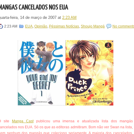
MANGÁS CANCELADOS NOS EUA
quarta-feira, 14 de março de 2007
at
2:23 AM
2:23 AM
EUA
,
Opinião
,
Péssimas Notícias
,
Shoujo Mangá
No comment
O site
Manga Cast
publicou uma imensa e atualizada lista dos mangás
ancelados nos EUA. Só os que as editoras admitiram. Bom não ver Swan na lista,
nem nenhum dos mangás que coleciono seriamente. A maioria dos cancelados,