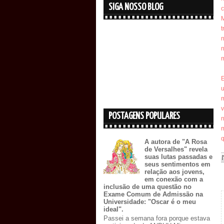
SIGA NOSSO BLOG
c
t
n
n
m
E
u
m
v
POSTAGENS POPULARES
n
m
q
A autora de "A Rosa
de Versalhes" revela
suas lutas passadas e
seus sentimentos em
relação aos jovens,
em conexão com a
inclusão de uma questão no
Exame Comum de Admissão na
Universidade: "Oscar é o meu
ideal".
Passei a semana fora porque estava