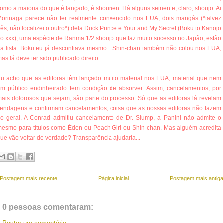
omo a maioria do que é lançado, é shounen. Há alguns seinen e, claro, shoujo. Ai
Morinaga parece não ter realmente convencido nos EUA, dois mangás (*talvez
rês, não localizei o outro*) dela Duck Prince e Your and My Secret (Boku to Kanojo
o xxx), uma espécie de Ranma 1/2 shoujo que faz muito sucesso no Japão, estão
a lista. Boku eu já desconfiava mesmo... Shin-chan também não colou nos EUA,
as lá deve ter sido publicado direito.
u acho que as editoras têm lançado muito material nos EUA, material que nem
m público endinheirado tem condição de absorver. Assim, cancelamentos, por
ais dolorosos que sejam, são parte do processo. Só que as editoras lá revelam
endagens e confirmam cancelamentos, coisa que as nossas editoras não fazem
o geral. A Conrad admitiu cancelamento de Dr. Slump, a Panini não admite o
esmo para títulos como Éden ou Peach Girl ou Shin-chan. Mas alguém acredita
ue vão voltar de verdade? Transparência ajudaria...
Postagem mais recente
Página inicial
Postagem mais antiga
0 pessoas comentaram:
Postar um comentário