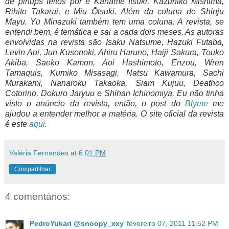
de pinups feitos por e Kaname Itsuki, Kazuhiko Mishima,
Rihito Takarai, e Miu Ōtsuki. Além da coluna de Shinju
Mayu, Yū Minazuki também tem uma coluna. A revista, se
entendi bem, é temática e sai a cada dois meses. As autoras
envolvidas na revista são Isaku Natsume, Hazuki Futaba,
Levin Aoi, Jun Kusonoki, Ahiru Haruno, Haiji Sakura, Touko
Akiba, Saeko Kamon, Aoi Hashimoto, Enzou, Wren
Tamaquis, Kumiko Misasagi, Natsu Kawamura, Sachi
Murakami, Nanaroku Takaoka, Siam Kujuu, Deathco
Cotorino, Dokuro Jaryuu e Shihan Ichinomiya. Eu não tinha
visto o anúncio da revista, então, o post do
Blyme
me
ajudou a entender melhor a matéria. O site oficial da revista
é este
aqui
.
Valéria Fernandes
at
6:01 PM
Compartilhar
4 comentários:
PedroYukari @snoopy_xxy
fevereiro 07, 2011 11:52 PM