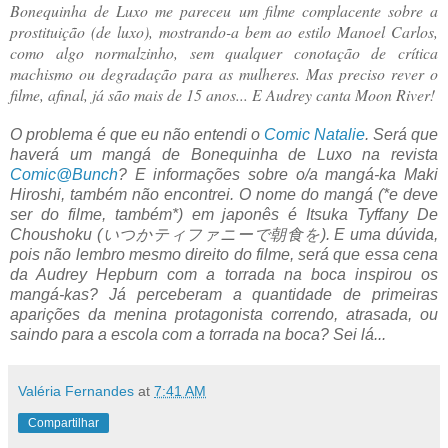
Bonequinha de Luxo me pareceu um filme complacente sobre a
prostituição (de luxo), mostrando-a bem ao estilo Manoel Carlos,
como algo normalzinho, sem qualquer conotação de crítica
machismo ou degradação para as mulheres. Mas preciso rever o
filme, afinal, já são mais de 15 anos... E Audrey canta Moon River!
O problema é que eu não entendi o
Comic Natalie
. Será que
haverá um mangá de Bonequinha de Luxo na revista
Comic@Bunch
? E informações sobre o/a mangá-ka Maki
Hiroshi, também não encontrei. O nome do mangá (*e deve
ser do filme, também*) em japonês é Itsuka Tyffany De
Choushoku (いつかティファニーで朝食を). E uma dúvida,
pois não lembro mesmo direito do filme, será que essa cena
da Audrey Hepburn com a torrada na boca inspirou os
mangá-kas? Já perceberam a quantidade de primeiras
aparições da menina protagonista correndo, atrasada, ou
saindo para a escola com a torrada na boca? Sei lá...
Valéria Fernandes
at
7:41 AM
Compartilhar