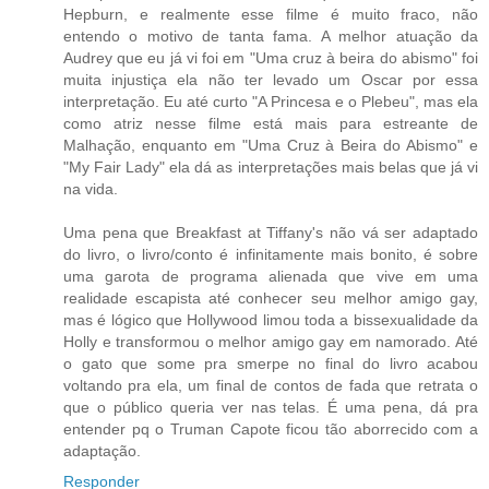
Hepburn, e realmente esse filme é muito fraco, não
entendo o motivo de tanta fama. A melhor atuação da
Audrey que eu já vi foi em "Uma cruz à beira do abismo" foi
muita injustiça ela não ter levado um Oscar por essa
interpretação. Eu até curto "A Princesa e o Plebeu", mas ela
como atriz nesse filme está mais para estreante de
Malhação, enquanto em "Uma Cruz à Beira do Abismo" e
"My Fair Lady" ela dá as interpretações mais belas que já vi
na vida.
Uma pena que Breakfast at Tiffany's não vá ser adaptado
do livro, o livro/conto é infinitamente mais bonito, é sobre
uma garota de programa alienada que vive em uma
realidade escapista até conhecer seu melhor amigo gay,
mas é lógico que Hollywood limou toda a bissexualidade da
Holly e transformou o melhor amigo gay em namorado. Até
o gato que some pra smerpe no final do livro acabou
voltando pra ela, um final de contos de fada que retrata o
que o público queria ver nas telas. É uma pena, dá pra
entender pq o Truman Capote ficou tão aborrecido com a
adaptação.
Responder