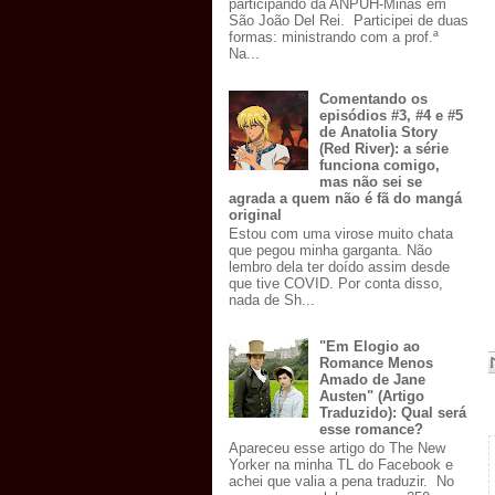
participando da ANPUH-Minas em
São João Del Rei. Participei de duas
formas: ministrando com a prof.ª
Na...
Comentando os
episódios #3, #4 e #5
de Anatolia Story
(Red River): a série
funciona comigo,
mas não sei se
agrada a quem não é fã do mangá
original
Estou com uma virose muito chata
que pegou minha garganta. Não
lembro dela ter doído assim desde
que tive COVID. Por conta disso,
nada de Sh...
"Em Elogio ao
Romance Menos
Amado de Jane
Austen" (Artigo
Traduzido): Qual será
esse romance?
Apareceu esse artigo do The New
Yorker na minha TL do Facebook e
achei que valia a pena traduzir. No