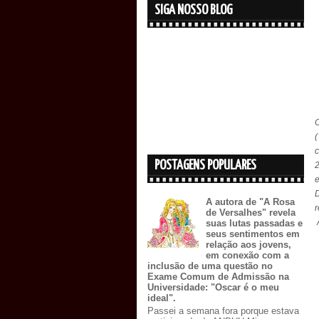
SIGA NOSSO BLOG
c
POSTAGENS POPULARES
A autora de "A Rosa
r
de Versalhes" revela
A
suas lutas passadas e
seus sentimentos em
relação aos jovens,
em conexão com a
inclusão de uma questão no
Exame Comum de Admissão na
Universidade: "Oscar é o meu
ideal".
Passei a semana fora porque estava