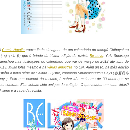
O
Comic Natalie
trouxe lindas imagens de um calendário do mangá Chihayafuru
(ちはやふる) que é brinde da última edição da revista
Be Love
. Yuki Suetsugu
aprichou nas ilustrações do calendário que vai de março de 2012 até abril de
2013. Muito fofas mesmo e há
várias amostras
no CN. Além disso, na mês edição
estréia a nova série de Sakura Fujisue, chamada Shunkashuutou Days (春夏秋冬
Days). Pelo que entendi do resumo, é sobre três mulheres de 30 anos que se
eencontram. Elas tinham sido amigas de colégio. O que mudou em suas vidas?
 série é a capa da revista.