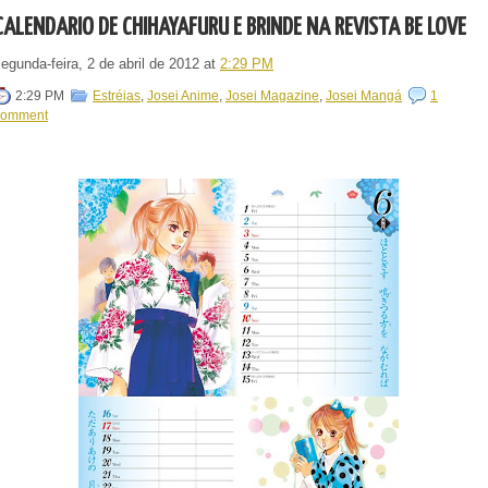
CALENDÁRIO DE CHIHAYAFURU É BRINDE NA REVISTA BE LOVE
egunda-feira, 2 de abril de 2012
at
2:29 PM
2:29 PM
Estréias
,
Josei Anime
,
Josei Magazine
,
Josei Mangá
1
comment