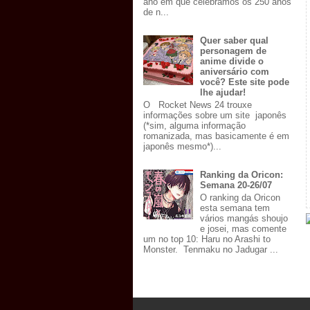
ano em que celebramos os 250 anos
de n...
Quer saber qual
personagem de
anime divide o
aniversário com
você? Este site pode
lhe ajudar!
O Rocket News 24 trouxe
informações sobre um site japonês
(*sim, alguma informação
romanizada, mas basicamente é em
japonês mesmo*)...
Ranking da Oricon:
Semana 20-26/07
O ranking da Oricon
esta semana tem
vários mangás shoujo
e josei, mas comente
um no top 10: Haru no Arashi to
Monster. Tenmaku no Jadugar ...