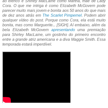
ao elenco é Shirley MacLaine como Martha, mãe de Lady
Cora. O que me intriga é como Elizabeth McGovern pode
parecer muito mais jovem e bonita aos 50 anos do que mais
de dez anos atrás em
The Scarlet Pimpernel
. Podem abrir
qualquer vídeo do post. Porque como Cora, ela está muito
bonita, mas como Marguerite... [SIGH]. Aí embaixo, além da
bela Elizabeth McGovern
apresentando
uma premiação
para Shirley MacLaine, um gostinho do primeiro encontro
entre a grande atriz americana e a diva Maggie Smith. Essa
temporada estará imperdível.