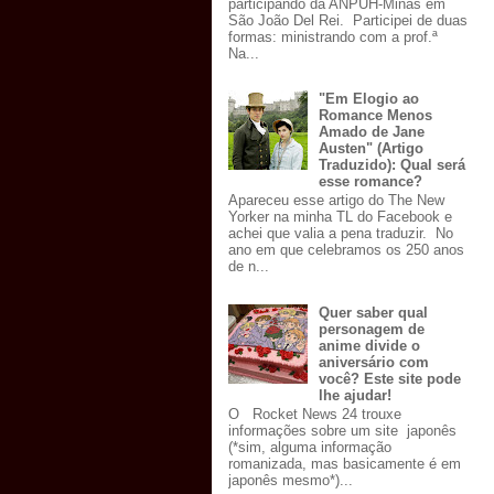
participando da ANPUH-Minas em
São João Del Rei. Participei de duas
formas: ministrando com a prof.ª
Na...
"Em Elogio ao
Romance Menos
Amado de Jane
Austen" (Artigo
Traduzido): Qual será
esse romance?
Apareceu esse artigo do The New
Yorker na minha TL do Facebook e
achei que valia a pena traduzir. No
ano em que celebramos os 250 anos
de n...
Quer saber qual
personagem de
anime divide o
aniversário com
você? Este site pode
lhe ajudar!
O Rocket News 24 trouxe
informações sobre um site japonês
(*sim, alguma informação
romanizada, mas basicamente é em
japonês mesmo*)...