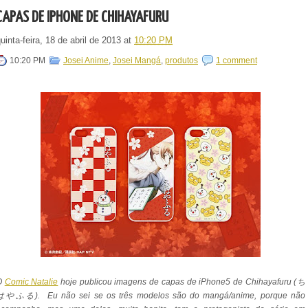
CAPAS DE IPHONE DE CHIHAYAFURU
uinta-feira, 18 de abril de 2013
at
10:20 PM
10:20 PM
Josei Anime
,
Josei Mangá
,
produtos
1 comment
O
Comic Natalie
hoje publicou imagens de capas de iPhone5 de Chihayafuru (ち
はやふる). Eu não sei se os três modelos são do mangá/anime, porque não