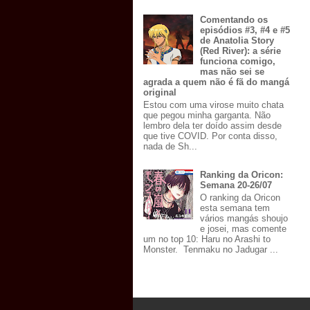
Comentando os
episódios #3, #4 e #5
de Anatolia Story
(Red River): a série
funciona comigo,
mas não sei se
agrada a quem não é fã do mangá
original
Estou com uma virose muito chata
que pegou minha garganta. Não
lembro dela ter doído assim desde
que tive COVID. Por conta disso,
nada de Sh...
Ranking da Oricon:
Semana 20-26/07
O ranking da Oricon
esta semana tem
vários mangás shoujo
e josei, mas comente
um no top 10: Haru no Arashi to
Monster. Tenmaku no Jadugar ...