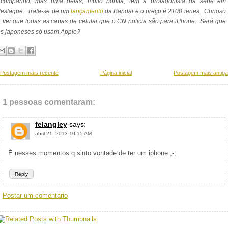
acompanho, mas uma delas, muito bonita, tem a protagonista da série em
destaque. Trata-se de um
lançamento
da Bandai e o preço é 2100 ienes. Curioso
 ver que todas as capas de celular que o CN noticia são para iPhone. Será que
os japoneses só usam Apple?
Postagem mais recente
Página inicial
Postagem mais antiga
1 pessoas comentaram:
felangley
says:
abril 21, 2013 10:15 AM
É nesses momentos q sinto vontade de ter um iphone ;-;
Reply
Postar um comentário