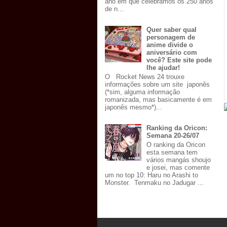
ano em que celebramos os 250 anos
de n...
Quer saber qual
personagem de
anime divide o
aniversário com
você? Este site pode
lhe ajudar!
O Rocket News 24 trouxe
informações sobre um site japonês
(*sim, alguma informação
romanizada, mas basicamente é em
japonês mesmo*)...
Ranking da Oricon:
Semana 20-26/07
O ranking da Oricon
esta semana tem
vários mangás shoujo
e josei, mas comente
um no top 10: Haru no Arashi to
Monster. Tenmaku no Jadugar ...