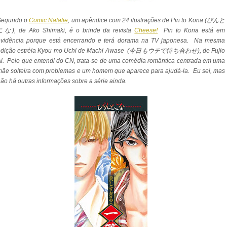
Segundo o
Comic Natalie
, um apêndice com 24 ilustrações de Pin to Kona (ぴんと
こな), de Ako Shimaki, é o brinde da revista
Cheese!
Pin to Kona está em
evidência porque está encerrando e terá dorama na TV japonesa. Na mesma
edição estréia Kyou mo Uchi de Machi Awase (今日もウチで待ち合わせ), de Fujio
i. Pelo que entendi do CN, trata-se de uma comédia romântica centrada em uma
ãe solteira com problemas e um homem que aparece para ajudá-la. Eu sei, mas
ão há outras informações sobre a série ainda.