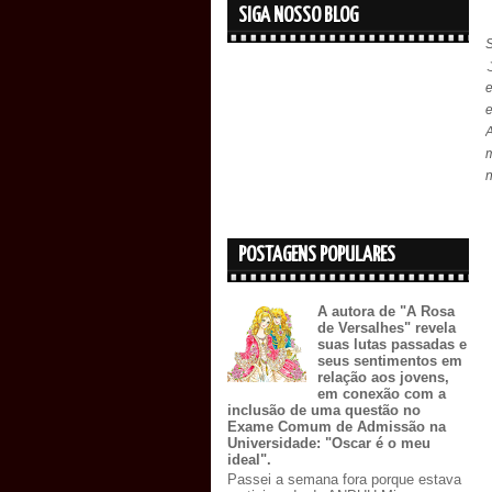
SIGA NOSSO BLOG
A
m
n
POSTAGENS POPULARES
A autora de "A Rosa
de Versalhes" revela
suas lutas passadas e
seus sentimentos em
relação aos jovens,
em conexão com a
inclusão de uma questão no
Exame Comum de Admissão na
Universidade: "Oscar é o meu
ideal".
Passei a semana fora porque estava