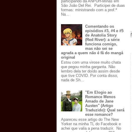
participando da ANPUH-Minas em
São João Del Rei. Participei de duas
formas: ministrando com a prof.ª
Na...
Comentando os
episódios #3, #4 e #5
de Anatolia Story
(Red River): a série
funciona comigo,
mas não sei se
agrada a quem não é fã do mangá
original
Estou com uma virose muito chata
que pegou minha garganta. Não
lembro dela ter doído assim desde
que tive COVID. Por conta disso,
nada de Sh...
"Em Elogio ao
Romance Menos
Amado de Jane
Austen" (Artigo
Traduzido): Qual será
esse romance?
Apareceu esse artigo do The New
Yorker na minha TL do Facebook e
achei que valia a pena traduzir. No