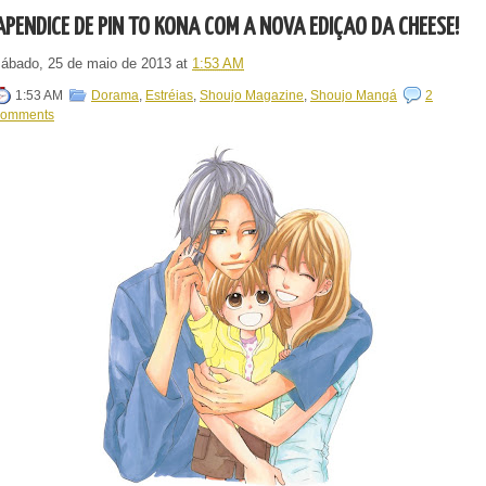
APÊNDICE DE PIN TO KONA COM A NOVA EDIÇÃO DA CHEESE!
sábado, 25 de maio de 2013
at
1:53 AM
1:53 AM
Dorama
,
Estréias
,
Shoujo Magazine
,
Shoujo Mangá
2
comments