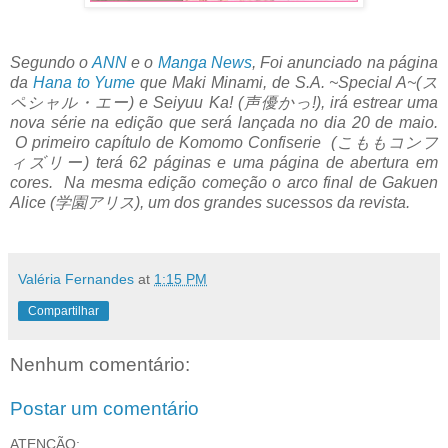
Segundo o
ANN
e o
Manga News
, Foi anunciado na página
da
Hana to Yume
que Maki Minami, de S.A. ~Special A~(ス
ペシャル・エー) e Seiyuu Ka! (声優かっ!), irá estrear uma
nova série na edição que será lançada no dia 20 de maio.
O primeiro capítulo de Komomo Confiserie (こももコンフ
ィズリー) terá 62 páginas e uma página de abertura em
cores. Na mesma edição começão o arco final de Gakuen
Alice (学園アリス), um dos grandes sucessos da revista.
Valéria Fernandes
at
1:15 PM
Compartilhar
Nenhum comentário:
Postar um comentário
ATENÇÃO: