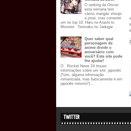
O ranking da Oricon
esta semana tem
vários mangás shoujo
e josei, mas comente
um no top 10: Haru no Arashi to
h
Monster. Tenmaku no Jadugar ...
e
Quer saber qual
personagem de
anime divide o
aniversário com
você? Este site pode
lhe ajudar!
O Rocket News 24 trouxe
informações sobre um site japonês
(*sim, alguma informação
romanizada, mas basicamente é em
japonês mesmo*)...
TWITTER