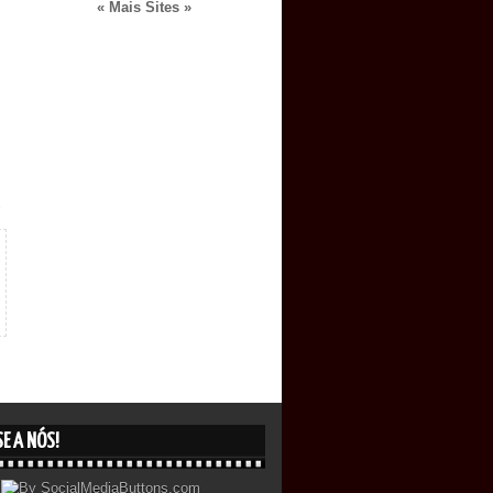
« Mais Sites »
E A NÓS!