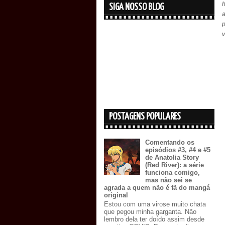
h
SIGA NOSSO BLOG
a
v
POSTAGENS POPULARES
Comentando os
episódios #3, #4 e #5
de Anatolia Story
(Red River): a série
funciona comigo,
mas não sei se
agrada a quem não é fã do mangá
original
Estou com uma virose muito chata
que pegou minha garganta. Não
lembro dela ter doído assim desde