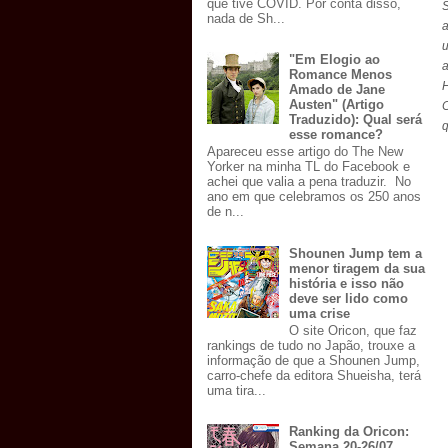
que tive COVID. Por conta disso,
nada de Sh...
a
u
"Em Elogio ao
Romance Menos
H
Amado de Jane
Austen" (Artigo
C
Traduzido): Qual será
q
esse romance?
Apareceu esse artigo do The New
Yorker na minha TL do Facebook e
achei que valia a pena traduzir. No
ano em que celebramos os 250 anos
de n...
Shounen Jump tem a
menor tiragem da sua
história e isso não
deve ser lido como
uma crise
O site Oricon, que faz
rankings de tudo no Japão, trouxe a
informação de que a Shounen Jump,
carro-chefe da editora Shueisha, terá
uma tira...
Ranking da Oricon:
Semana 20-26/07