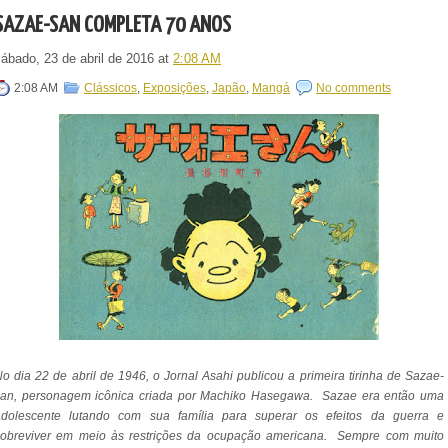
SAZAE-SAN COMPLETA 70 ANOS
sábado, 23 de abril de 2016
at
2:08 AM
2:08 AM
Clássicos
,
Exposições
,
Japão
,
Mangá
No comments
o dia 22 de abril de 1946, o Jornal Asahi publicou a primeira tirinha de Sazae-
san, personagem icônica criada por Machiko Hasegawa. Sazae era então uma
adolescente lutando com sua família para superar os efeitos da guerra e
sobreviver em meio às restrições da ocupação americana. Sempre com muito